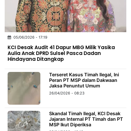
MULTIMEDIA
INDONESIA
Partner
05/06/2026 - 17:19
Insight
Suara
Lens
Daily
Jalan
Idealita
Kita
Dinamikapost.com
Radar
Seedbacklink
KCI Desak Audit 41 Dapur MBG Milik Yasika
NTB
Time
IDN
Jogja
Rakyat
News
Notice
Baru
Aulia Anak DPRD Sulsel Pasca Dadan
Hindayana Ditangkap
Follow
Kabarbaru
Terseret Kasus Timah Ilegal, Ini
Peran PT MSP dalam Dakwaan
Jaksa Penuntut Umum
26/04/2026 - 08:23
Skandal Timah Ilegal, KCI Desak
Jajaran Internal PT Timah dan PT
MSP Ikut Diperiksa