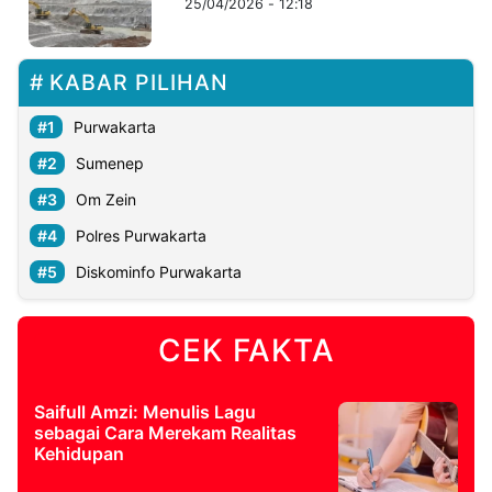
25/04/2026 - 12:18
©
Kabarbaru.co
KABAR PILIHAN
-
2026
Purwakarta
PT.
Sumenep
Kabarbaru
Media
Holding
Om Zein
Polres Purwakarta
Diskominfo Purwakarta
CEK FAKTA
Saifull Amzi: Menulis Lagu
sebagai Cara Merekam Realitas
Kehidupan