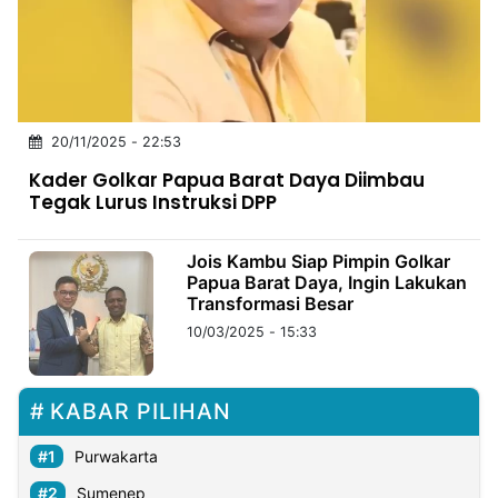
MULTIMEDIA
INDONESIA
Partner
20/11/2025 - 22:53
Insight
Suara
Lens
Daily
Jalan
Idealita
Kita
Dinamikapost.com
Radar
Seedbacklink
Kader Golkar Papua Barat Daya Diimbau
NTB
Time
IDN
Jogja
Rakyat
News
Notice
Baru
Tegak Lurus Instruksi DPP
Follow
Kabarbaru
Jois Kambu Siap Pimpin Golkar
Papua Barat Daya, Ingin Lakukan
Transformasi Besar
10/03/2025 - 15:33
KABAR PILIHAN
Purwakarta
Sumenep