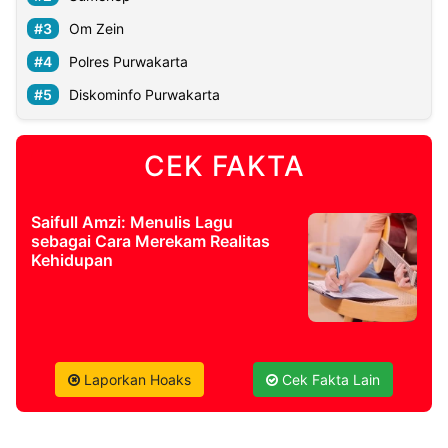
Om Zein
©
Polres Purwakarta
Kabarbaru.co
-
2026
Diskominfo Purwakarta
PT.
Kabarbaru
CEK FAKTA
Media
Holding
Saifull Amzi: Menulis Lagu
sebagai Cara Merekam Realitas
Kehidupan
Laporkan Hoaks
Cek Fakta Lain