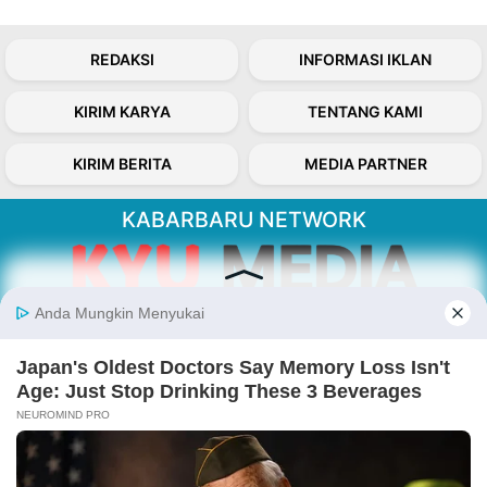
REDAKSI
INFORMASI IKLAN
KIRIM KARYA
TENTANG KAMI
KIRIM BERITA
MEDIA PARTNER
KABARBARU NETWORK
About Our Kabarbaru.co
Kabarbaru.co menyajikan berita aktual dan
inspiratif dari sudut pandang berbaik sangka
serta terverifikasi dari sumber yang tepat.
Follow Kabarbaru