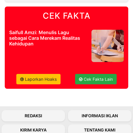
CEK FAKTA
©
Kabarbaru.co
-
2026
Saifull Amzi: Menulis Lagu
sebagai Cara Merekam Realitas
PT.
Kehidupan
Kabarbaru
Media
Holding
Laporkan Hoaks
Cek Fakta Lain
REDAKSI
INFORMASI IKLAN
KIRIM KARYA
TENTANG KAMI