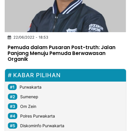
MULTIMEDIA
INDONESIA
Partner
22/06/2022 - 18:53
Insight
Suara
Lens
Daily
Jalan
Idealita
Kita
Dinamikapost.com
Radar
Seedbacklink
Pemuda dalam Pusaran Post-truth: Jalan
NTB
Time
IDN
Jogja
Rakyat
News
Notice
Baru
Panjang Menuju Pemuda Berwawasan
Organik
Follow
Kabarbaru
KABAR PILIHAN
Purwakarta
Sumenep
Om Zein
Polres Purwakarta
Diskominfo Purwakarta