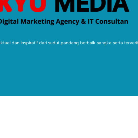
tual dan inspiratif dari sudut pandang berbaik sangka serta terveri
Follow Kabarbaru