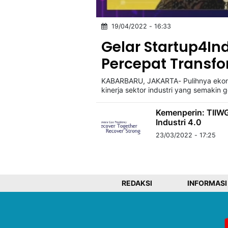
19/04/2022 - 16:33
©
Kabarbaru.co
Gelar Startup4In
-
2026
Percepat Transfo
KABARBARU, JAKARTA- Pulihnya ekon
PT.
Kabarbaru
kinerja sektor industri yang semakin 
Media
Holding
Kemenperin: TIIW
Industri 4.0
23/03/2022 - 17:25
REDAKSI
INFORMASI