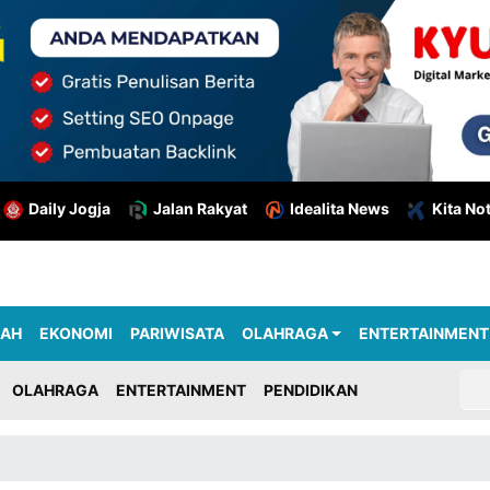
Daily Jogja
Jalan Rakyat
Idealita News
Kita No
RAH
EKONOMI
PARIWISATA
OLAHRAGA
ENTERTAINMENT
OLAHRAGA
ENTERTAINMENT
PENDIDIKAN