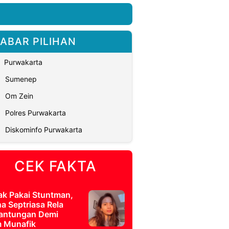
ABAR PILIHAN
Purwakarta
Sumenep
Om Zein
Polres Purwakarta
Diskominfo Purwakarta
CEK FAKTA
ak Pakai Stuntman,
a Septriasa Rela
antungan Demi
m Munafik