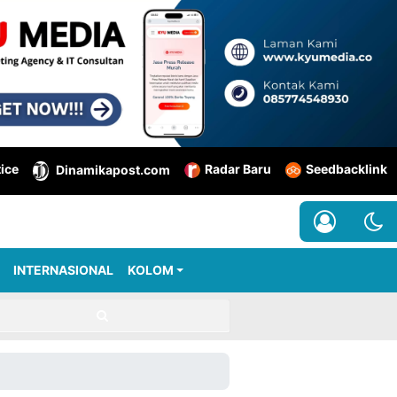
tice
Radar Baru
Seedbacklink
Dinamikapost.com
INTERNASIONAL
KOLOM