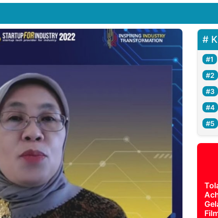
K
Tol
Ach
Gel
Fil