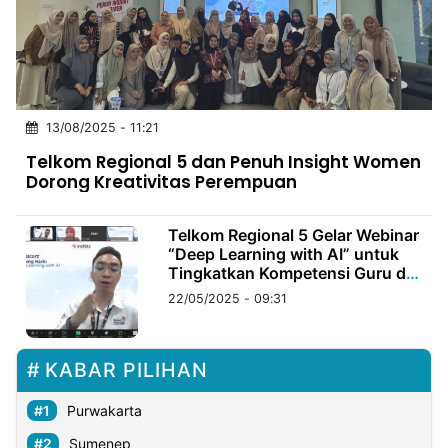
MULTIMEDIA
INDONESIA
Partner
13/08/2025 - 11:21
Insight
Suara
Lens
Daily
Jalan
Idealita
Kita
Dinamikapost.com
Radar
Seedbacklink
Telkom Regional 5 dan Penuh Insight Women
NTB
Time
IDN
Jogja
Rakyat
News
Notice
Baru
Dorong Kreativitas Perempuan
Follow
Kabarbaru
Telkom Regional 5 Gelar Webinar
“Deep Learning with AI” untuk
Tingkatkan Kompetensi Guru di
Era Digital
22/05/2025 - 09:31
KABAR PILIHAN
Purwakarta
Sumenep