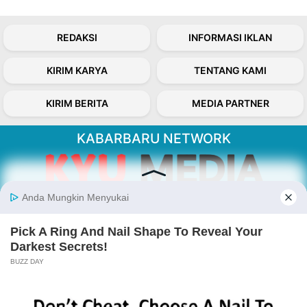
REDAKSI
INFORMASI IKLAN
KIRIM KARYA
TENTANG KAMI
KIRIM BERITA
MEDIA PARTNER
KABARBARU NETWORK
About Our Kabarbaru.co
Kabarbaru.co menyajikan berita aktual dan
inspiratif dari sudut pandang berbaik sangka
serta terverifikasi dari sumber yang tepat.
Follow Kabarbaru