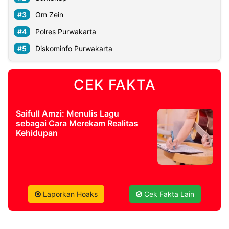
Om Zein
©
Polres Purwakarta
Kabarbaru.co
-
2026
Diskominfo Purwakarta
PT.
Kabarbaru
CEK FAKTA
Media
Holding
Saifull Amzi: Menulis Lagu
sebagai Cara Merekam Realitas
Kehidupan
Laporkan Hoaks
Cek Fakta Lain