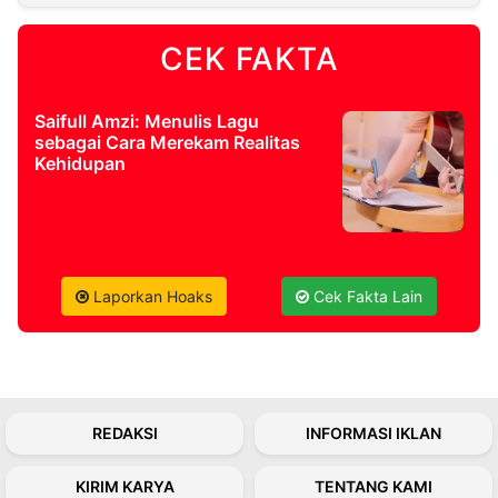
CEK FAKTA
©
Kabarbaru.co
-
2026
Saifull Amzi: Menulis Lagu
sebagai Cara Merekam Realitas
PT.
Kehidupan
Kabarbaru
Media
Holding
Laporkan Hoaks
Cek Fakta Lain
REDAKSI
INFORMASI IKLAN
KIRIM KARYA
TENTANG KAMI