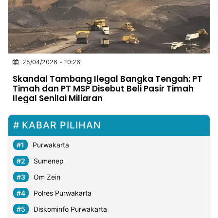
MULTIMEDIA
INDONESIA
Partner
25/04/2026 - 10:26
Insight
Suara
Lens
Daily
Jalan
Idealita
Kita
Dinamikapost.com
Radar
Seedbacklink
Skandal Tambang Ilegal Bangka Tengah: PT
NTB
Time
IDN
Jogja
Rakyat
News
Notice
Baru
Timah dan PT MSP Disebut Beli Pasir Timah
Ilegal Senilai Miliaran
Follow
Kabarbaru
KABAR PILIHAN
Purwakarta
Sumenep
Om Zein
Polres Purwakarta
Diskominfo Purwakarta