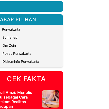
ABAR PILIHAN
Purwakarta
Sumenep
Om Zein
Polres Purwakarta
Diskominfo Purwakarta
CEK FAKTA
full Amzi: Menulis
u sebagai Cara
ekam Realitas
idupan