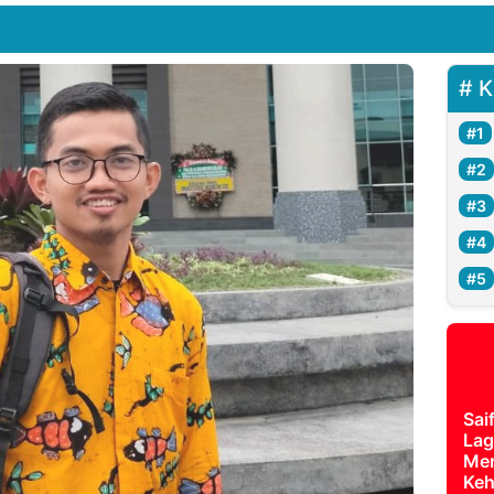
K
Sai
Lag
Mer
Keh