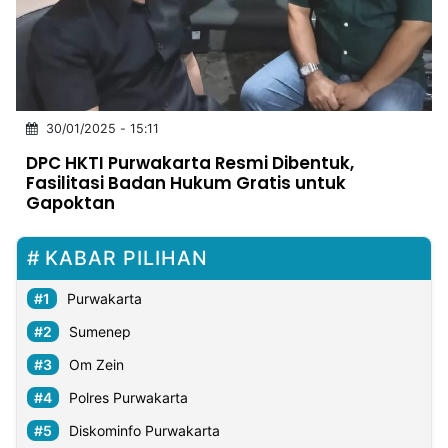
MULTIMEDIA
INDONESIA
Partner
30/01/2025 - 15:11
Insight
Suara
Lens
Daily
Jalan
Idealita
Kita
Dinamikapost.com
Radar
Seedbacklink
DPC HKTI Purwakarta Resmi Dibentuk,
NTB
Time
IDN
Jogja
Rakyat
News
Notice
Baru
Fasilitasi Badan Hukum Gratis untuk
Gapoktan
Follow
Kabarbaru
KABAR PILIHAN
Purwakarta
Sumenep
Om Zein
Polres Purwakarta
Diskominfo Purwakarta