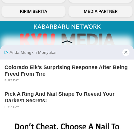
KIRIM BERITA
MEDIA PARTNER
KABARBARU NETWORK
About Our Kabarbaru.co
Kabarbaru.co menyajikan berita aktual dan
inspiratif dari sudut pandang berbaik sangka
serta terverifikasi dari sumber yang tepat.
Follow Kabarbaru