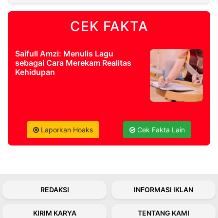
CEK FAKTA
©
Kabarbaru.co
-
2026
Saifull Amzi: Menulis Lagu
sebagai Cara Merekam Realitas
PT.
Kehidupan
Kabarbaru
Media
Holding
Laporkan Hoaks
Cek Fakta Lain
REDAKSI
INFORMASI IKLAN
KIRIM KARYA
TENTANG KAMI