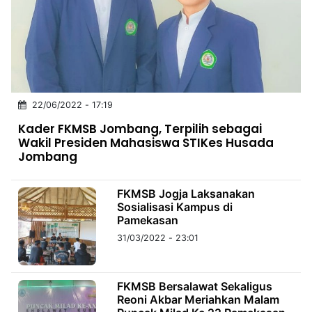
MULTIMEDIA
INDONESIA
Partner
Insight
Suara
Lens
Daily
Jalan
Idealita
Kita
Dinamikapost.com
Radar
Seedbacklink
22/06/2022 - 17:19
NTB
Time
IDN
Jogja
Rakyat
News
Notice
Baru
Kader FKMSB Jombang, Terpilih sebagai
Wakil Presiden Mahasiswa STIKes Husada
Follow
Jombang
Kabarbaru
FKMSB Jogja Laksanakan
Sosialisasi Kampus di
Pamekasan
31/03/2022 - 23:01
FKMSB Bersalawat Sekaligus
Reoni Akbar Meriahkan Malam