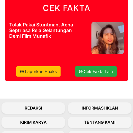
CEK FAKTA
Tolak Pakai Stuntman, Acha
Septriasa Rela Gelantungan
Demi Film Munafik
Laporkan Hoaks
Cek Fakta Lain
REDAKSI
INFORMASI IKLAN
KIRIM KARYA
TENTANG KAMI