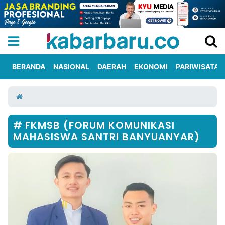
BERANDA
NASIONAL
DAERAH
EKONOMI
PARIWISATA
Informasi
KabarbaruTV
Kirim
Tentang
Iklan
Berita
Kami
FKMSB (FORUM KOMUNIKASI
MAHASISWA SANTRI BANYUANYAR)
Berita
Nasional
International
Olahraga
Entertainment
Daerah
Pariwisata
Kuliner
Kolom
Network
PT
TREETAN