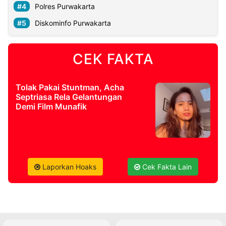
Polres Purwakarta
Diskominfo Purwakarta
CEK FAKTA
Tolak Pakai Stuntman, Acha
Septriasa Rela Gelantungan
Demi Film Munafik
Laporkan Hoaks
Cek Fakta Lain