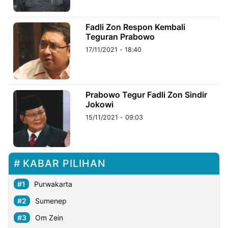
©
Fadli Zon Respon Kembali
Kabarbaru.co
Teguran Prabowo
-
2026
17/11/2021 - 18:40
PT.
Kabarbaru
Media
Holding
Prabowo Tegur Fadli Zon Sindir
Jokowi
15/11/2021 - 09:03
KABAR PILIHAN
Purwakarta
Sumenep
Om Zein