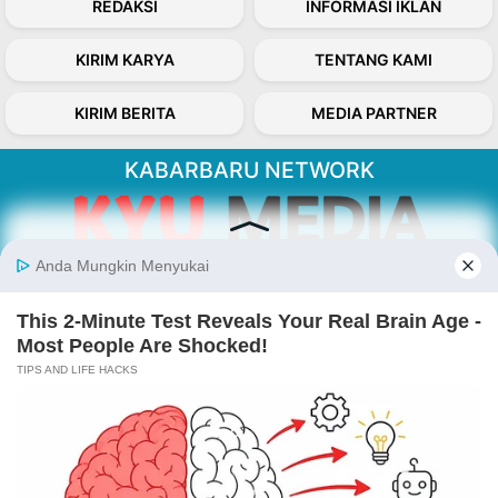
REDAKSI
INFORMASI IKLAN
KIRIM KARYA
TENTANG KAMI
KIRIM BERITA
MEDIA PARTNER
KABARBARU NETWORK
About Our Kabarbaru.co
Kabarbaru.co menyajikan berita aktual dan
inspiratif dari sudut pandang berbaik sangka
serta terverifikasi dari sumber yang tepat.
Follow Kabarbaru