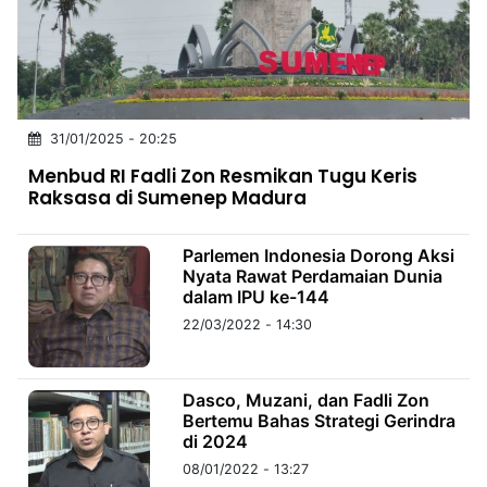
MULTIMEDIA
INDONESIA
Partner
31/01/2025 - 20:25
Insight
Suara
Lens
Daily
Jalan
Idealita
Kita
Dinamikapost.com
Radar
Seedbacklink
Menbud RI Fadli Zon Resmikan Tugu Keris
NTB
Time
IDN
Jogja
Rakyat
News
Notice
Baru
Raksasa di Sumenep Madura
Follow
Kabarbaru
Parlemen Indonesia Dorong Aksi
Nyata Rawat Perdamaian Dunia
dalam IPU ke-144
22/03/2022 - 14:30
Dasco, Muzani, dan Fadli Zon
Bertemu Bahas Strategi Gerindra
di 2024
08/01/2022 - 13:27