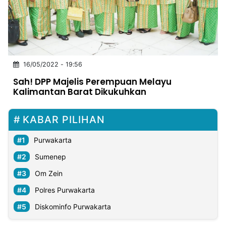
MULTIMEDIA
INDONESIA
Partner
16/05/2022 - 19:56
Insight
Suara
Lens
Daily
Jalan
Idealita
Kita
Dinamikapost.com
Radar
Seedbacklink
Sah! DPP Majelis Perempuan Melayu
NTB
Time
IDN
Jogja
Rakyat
News
Notice
Baru
Kalimantan Barat Dikukuhkan
Follow
Kabarbaru
KABAR PILIHAN
Purwakarta
Sumenep
Om Zein
Polres Purwakarta
Diskominfo Purwakarta