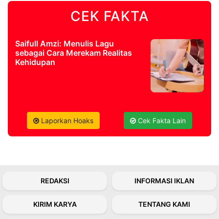
CEK FAKTA
©
Kabarbaru.co
-
2026
Saifull Amzi: Menulis Lagu
sebagai Cara Merekam Realitas
Kehidupan
PT.
Kabarbaru
Media
Holding
Laporkan Hoaks
Cek Fakta Lain
REDAKSI
INFORMASI IKLAN
KIRIM KARYA
TENTANG KAMI