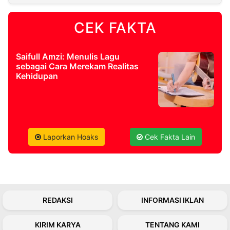
CEK FAKTA
©
Kabarbaru.co
-
2026
Saifull Amzi: Menulis Lagu
sebagai Cara Merekam Realitas
PT.
Kehidupan
Kabarbaru
Media
Holding
Laporkan Hoaks
Cek Fakta Lain
REDAKSI
INFORMASI IKLAN
KIRIM KARYA
TENTANG KAMI