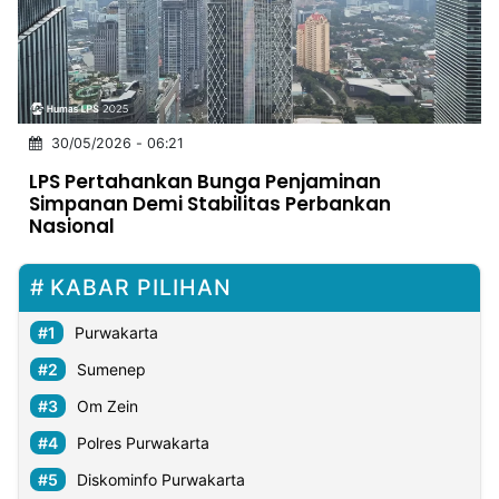
MULTIMEDIA
INDONESIA
Partner
30/05/2026 - 06:21
Insight
Suara
Lens
Daily
Jalan
Idealita
Kita
Dinamikapost.com
Radar
Seedbacklink
LPS Pertahankan Bunga Penjaminan
NTB
Time
IDN
Jogja
Rakyat
News
Notice
Baru
Simpanan Demi Stabilitas Perbankan
Nasional
Follow
Kabarbaru
KABAR PILIHAN
Purwakarta
Sumenep
Om Zein
Polres Purwakarta
Diskominfo Purwakarta