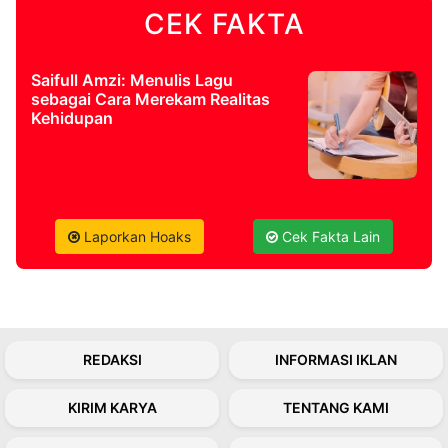
CEK FAKTA
©
Kabarbaru.co
-
Saifull Amzi: Menulis Lagu
2026
sebagai Cara Merekam Realitas
Kehidupan
PT.
Kabarbaru
Media
Holding
Laporkan Hoaks
Cek Fakta Lain
REDAKSI
INFORMASI IKLAN
KIRIM KARYA
TENTANG KAMI