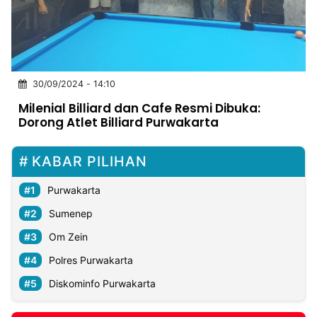
MULTIMEDIA
INDONESIA
Partner
30/09/2024 - 14:10
Insight
Suara
Lens
Daily
Jalan
Idealita
Kita
Dinamikapost.com
Radar
Seedbacklink
Milenial Billiard dan Cafe Resmi Dibuka:
NTB
Time
IDN
Jogja
Rakyat
News
Notice
Baru
Dorong Atlet Billiard Purwakarta
Follow
KABAR PILIHAN
Kabarbaru
Purwakarta
Sumenep
Om Zein
Polres Purwakarta
Diskominfo Purwakarta