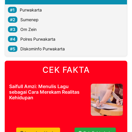
Purwakarta
Sumenep
Om Zein
Polres Purwakarta
Diskominfo Purwakarta
CEK FAKTA
Saifull Amzi: Menulis Lagu
sebagai Cara Merekam Realitas
Kehidupan