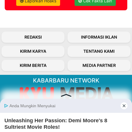
Laporkan Hoaks
Cek Fakta Lain
REDAKSI
INFORMASI IKLAN
KIRIM KARYA
TENTANG KAMI
KIRIM BERITA
MEDIA PARTNER
KABARBARU NETWORK
About Our Kabarbaru.co
Kabarbaru.co menyajikan berita aktual dan
inspiratif dari sudut pandang berbaik sangka