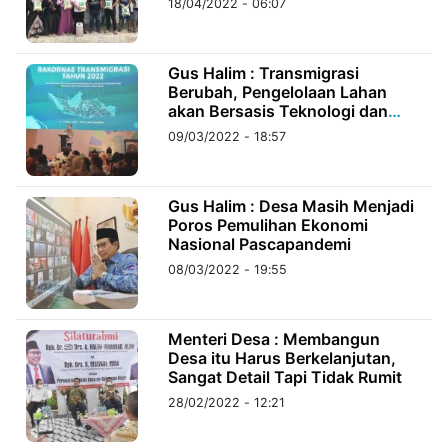
18/04/2022 - 06:07
©
Kabarbaru.co
Gus Halim : Transmigrasi
-
2026
Berubah, Pengelolaan Lahan
akan Bersasis Teknologi dan
Dikelola Bersama
09/03/2022 - 18:57
PT.
Kabarbaru
Media
Holding
Gus Halim : Desa Masih Menjadi
Poros Pemulihan Ekonomi
Nasional Pascapandemi
08/03/2022 - 19:55
Menteri Desa : Membangun
Desa itu Harus Berkelanjutan,
Sangat Detail Tapi Tidak Rumit
28/02/2022 - 12:21