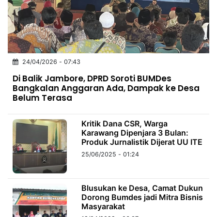
MULTIMEDIA
INDONESIA
Partner
24/04/2026 - 07:43
Insight
Suara
Lens
Daily
Jalan
Idealita
Kita
Dinamikapost.com
Radar
Seedbacklink
Di Balik Jambore, DPRD Soroti BUMDes
NTB
Time
IDN
Jogja
Rakyat
News
Notice
Baru
Bangkalan Anggaran Ada, Dampak ke Desa
Belum Terasa
Follow
Kabarbaru
Kritik Dana CSR, Warga
Karawang Dipenjara 3 Bulan:
Produk Jurnalistik Dijerat UU ITE
25/06/2025 - 01:24
Blusukan ke Desa, Camat Dukun
Dorong Bumdes jadi Mitra Bisnis
Masyarakat