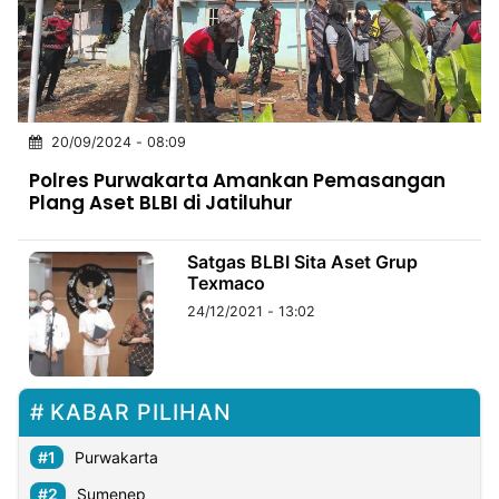
MULTIMEDIA
INDONESIA
Partner
20/09/2024 - 08:09
Insight
Suara
Lens
Daily
Jalan
Idealita
Kita
Dinamikapost.com
Radar
Seedbacklink
Polres Purwakarta Amankan Pemasangan
NTB
Time
IDN
Jogja
Rakyat
News
Notice
Baru
Plang Aset BLBI di Jatiluhur
Follow
Kabarbaru
Satgas BLBI Sita Aset Grup
Texmaco
24/12/2021 - 13:02
KABAR PILIHAN
Purwakarta
Sumenep