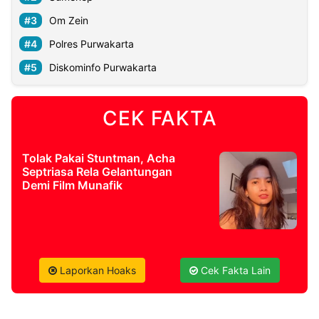
Om Zein
©
Polres Purwakarta
Kabarbaru.co
-
2026
Diskominfo Purwakarta
PT.
Kabarbaru
CEK FAKTA
Media
Holding
Tolak Pakai Stuntman, Acha
Septriasa Rela Gelantungan
Demi Film Munafik
Laporkan Hoaks
Cek Fakta Lain