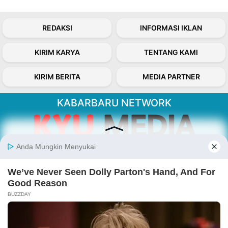
REDAKSI
INFORMASI IKLAN
KIRIM KARYA
TENTANG KAMI
KIRIM BERITA
MEDIA PARTNER
KABARBARU NETWORK
About Our Kabarbaru.co
Kabarbaru.co menyajikan berita aktual dan
inspiratif dari sudut pandang berbaik sangka
serta terverifikasi dari sumber yang tepat.
Follow Kabarbaru