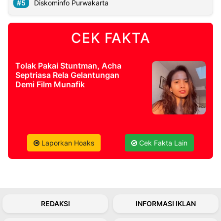
Diskominfo Purwakarta
©
Kabarbaru.co
CEK FAKTA
-
2026
Tolak Pakai Stuntman, Acha
PT.
Septriasa Rela Gelantungan
Kabarbaru
Demi Film Munafik
Media
Holding
Laporkan Hoaks
Cek Fakta Lain
REDAKSI
INFORMASI IKLAN