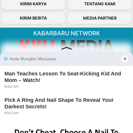
KIRIM KARYA
TENTANG KAMI
KIRIM BERITA
MEDIA PARTNER
KABARBARU NETWORK
About Our Kabarbaru.co
Kabarbaru.co menyajikan berita aktual dan
inspiratif dari sudut pandang berbaik sangka
serta terverifikasi dari sumber yang tepat.
Follow Kabarbaru