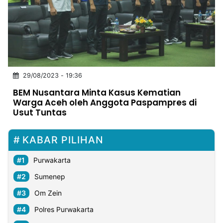
MULTIMEDIA
INDONESIA
Partner
Insight
Suara
Lens
Daily
Jalan
Idealita
Kita
Dinamikapost.com
Radar
Seedbacklink
29/08/2023 - 19:36
NTB
Time
IDN
Jogja
Rakyat
News
Notice
Baru
BEM Nusantara Minta Kasus Kematian
Warga Aceh oleh Anggota Paspampres di
Follow
Usut Tuntas
Kabarbaru
KABAR PILIHAN
Purwakarta
Sumenep
Om Zein
Polres Purwakarta