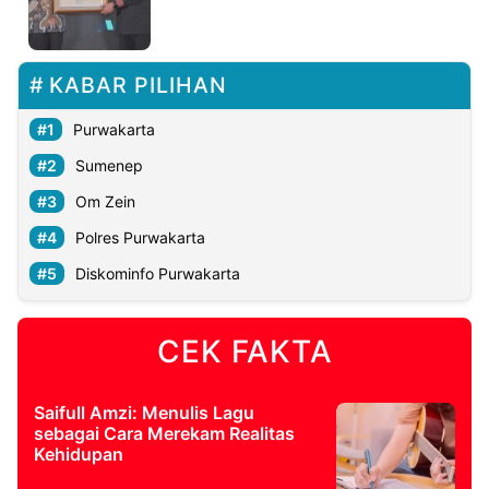
©
Kabarbaru.co
KABAR PILIHAN
-
2026
Purwakarta
PT.
Sumenep
Kabarbaru
Media
Holding
Om Zein
Polres Purwakarta
Diskominfo Purwakarta
CEK FAKTA
Saifull Amzi: Menulis Lagu
sebagai Cara Merekam Realitas
Kehidupan