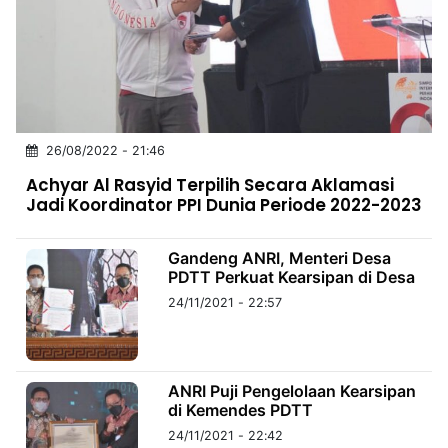
MULTIMEDIA
INDONESIA
Partner
Insight
Suara
Lens
Daily
Jalan
Idealita
Kita
Dinamikapost.com
Radar
Seedbacklink
26/08/2022 - 21:46
NTB
Time
IDN
Jogja
Rakyat
News
Notice
Baru
Achyar Al Rasyid Terpilih Secara Aklamasi
Jadi Koordinator PPI Dunia Periode 2022-2023
Follow
Kabarbaru
Gandeng ANRI, Menteri Desa
PDTT Perkuat Kearsipan di Desa
24/11/2021 - 22:57
ANRI Puji Pengelolaan Kearsipan
di Kemendes PDTT
24/11/2021 - 22:42