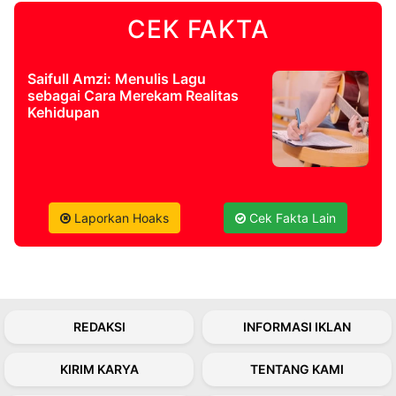
CEK FAKTA
©
Kabarbaru.co
-
2026
Saifull Amzi: Menulis Lagu
sebagai Cara Merekam Realitas
Kehidupan
PT.
Kabarbaru
Media
Holding
Laporkan Hoaks
Cek Fakta Lain
REDAKSI
INFORMASI IKLAN
KIRIM KARYA
TENTANG KAMI