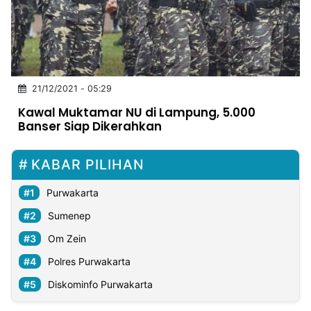
MULTIMEDIA
INDONESIA
Partner
21/12/2021 - 05:29
Insight
Suara
Lens
Daily
Jalan
Idealita
Kita
Dinamikapost.com
Radar
Seedbacklink
Kawal Muktamar NU di Lampung, 5.000
NTB
Time
IDN
Jogja
Rakyat
News
Notice
Baru
Banser Siap Dikerahkan
Follow
Kabarbaru
KABAR PILIHAN
Purwakarta
Sumenep
Om Zein
Polres Purwakarta
Diskominfo Purwakarta