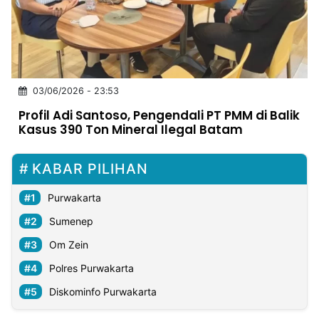
MULTIMEDIA
INDONESIA
Partner
03/06/2026 - 23:53
Insight
Suara
Lens
Daily
Jalan
Idealita
Kita
Dinamikapost.com
Radar
Seedbacklink
Profil Adi Santoso, Pengendali PT PMM di Balik
NTB
Time
IDN
Jogja
Rakyat
News
Notice
Baru
Kasus 390 Ton Mineral Ilegal Batam
Follow
Kabarbaru
KABAR PILIHAN
Purwakarta
Sumenep
Om Zein
Polres Purwakarta
Diskominfo Purwakarta