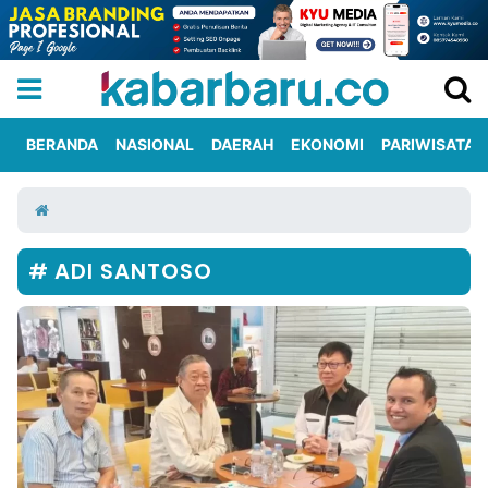
BERANDA
NASIONAL
DAERAH
EKONOMI
PARIWISATA
Informasi
KabarbaruTV
Kirim
Tentang
Iklan
Berita
Kami
ADI SANTOSO
Berita
Nasional
International
Olahraga
Entertainment
Daerah
Pariwisata
Kuliner
Kolom
Network
PT
TREETAN