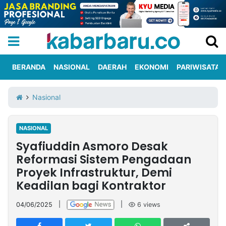
BERANDA
NASIONAL
DAERAH
EKONOMI
PARIWISATA
Informasi
KabarbaruTV
Kirim
Tentang
Nasional
Iklan
Berita
Kami
NASIONAL
Berita
Syafiuddin Asmoro Desak
Nasional
International
Olahraga
Entertainment
Daerah
Pariwisata
Kuliner
Kolom
Reformasi Sistem Pengadaan
Proyek Infrastruktur, Demi
Keadilan bagi Kontraktor
Network
04/06/2025
|
|
6
views
PT
TREETAN