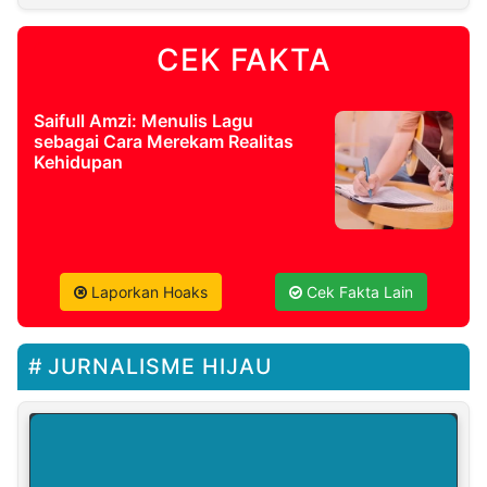
CEK FAKTA
Saifull Amzi: Menulis Lagu
sebagai Cara Merekam Realitas
Kehidupan
Laporkan Hoaks
Cek Fakta Lain
JURNALISME HIJAU