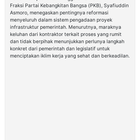
Fraksi Partai Kebangkitan Bangsa (PKB), Syafiuddin
Asmoro, menegaskan pentingnya reformasi
©
menyeluruh dalam sistem pengadaan proyek
Kabarbaru.co
-
infrastruktur pemerintah. Menurutnya, maraknya
2026
keluhan dari kontraktor terkait proses yang rumit
dan tidak berpihak menunjukkan perlunya langkah
PT.
konkret dari pemerintah dan legislatif untuk
Kabarbaru
Media
menciptakan iklim kerja yang sehat dan berkeadilan.
Holding