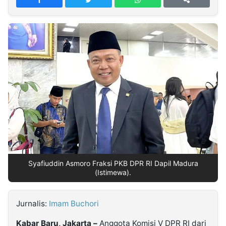
MULTIMEDIA
INDONESIA
Partner
Insight
Suara
Lens
Daily
Jalan
Idealita
Kita
Dinamikapost.com
Radar
Seedbacklink
NTB
Time
IDN
Jogja
Rakyat
News
Notice
Baru
Follow
Kabarbaru
Syafiuddin Asmoro Fraksi PKB DPR RI Dapil Madura
(Istimewa).
Jurnalis:
Imam Buchori
Kabar Baru, Jakarta –
Anggota Komisi V DPR RI dari