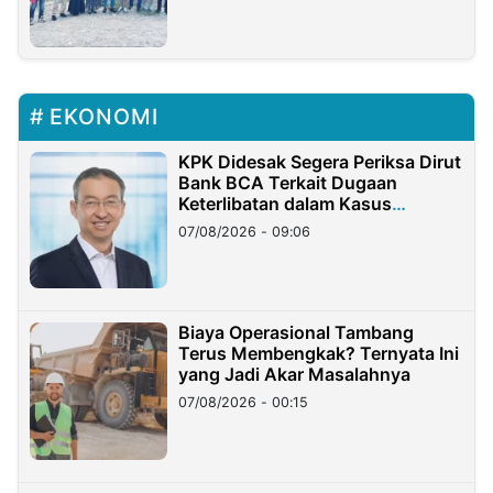
EKONOMI
KPK Didesak Segera Periksa Dirut
Bank BCA Terkait Dugaan
Keterlibatan dalam Kasus
Hilangnya Dana Nasabah Rp2,58
07/08/2026 - 09:06
Miliar
Biaya Operasional Tambang
Terus Membengkak? Ternyata Ini
yang Jadi Akar Masalahnya
07/08/2026 - 00:15