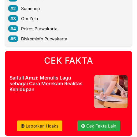
Sumenep
Om Zein
Polres Purwakarta
Diskominfo Purwakarta
CEK FAKTA
Saifull Amzi: Menulis Lagu
sebagai Cara Merekam Realitas
Kehidupan
Laporkan Hoaks
Cek Fakta Lain