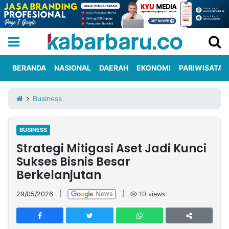
BERANDA
NASIONAL
DAERAH
EKONOMI
PARIWISATA
Informasi
KabarbaruTV
Kirim
Tentang
Business
Iklan
Berita
Kami
BUSINESS
Berita
Strategi Mitigasi Aset Jadi Kunci
Nasional
International
Olahraga
Entertainment
Daerah
Pariwisata
Kuliner
Kolom
Sukses Bisnis Besar
Berkelanjutan
Network
29/05/2026
|
|
10
views
PT
TREETAN