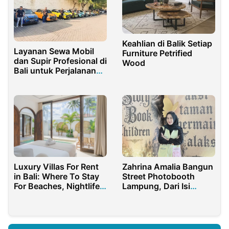
Keahlian di Balik Setiap
Layanan Sewa Mobil
Furniture Petrified
dan Supir Profesional di
Wood
Bali untuk Perjalanan
Bisnis
Zahrina Amalia Bangun
Luxury Villas For Rent
Street Photobooth
in Bali: Where To Stay
Lampung, Dari Isi
For Beaches, Nightlife,
Waktu Luang Kini
and Quiet Views
Layani Berbagai Acara