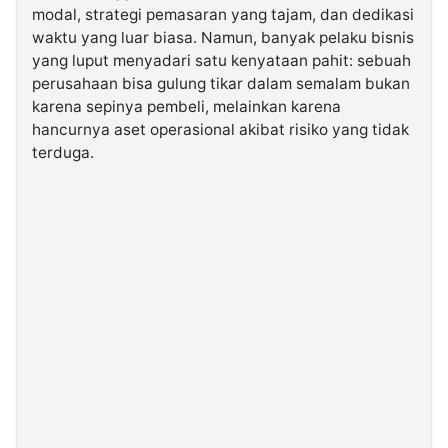
modal, strategi pemasaran yang tajam, dan dedikasi
waktu yang luar biasa. Namun, banyak pelaku bisnis
©
yang luput menyadari satu kenyataan pahit: sebuah
Kabarbaru.co
-
perusahaan bisa gulung tikar dalam semalam bukan
2026
karena sepinya pembeli, melainkan karena
hancurnya aset operasional akibat risiko yang tidak
PT.
terduga.
Kabarbaru
Media
Holding