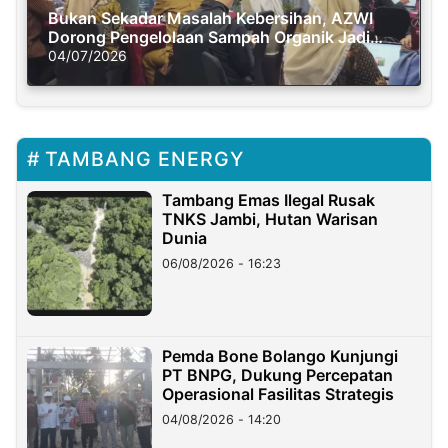
Bukan Sekadar Masalah Kebersihan, AZWI
Dorong Pengelolaan Sampah Organik Jadi
Solusi Krisis Iklim
04/07/2026
TAMBANG ENERGY
Tambang Emas Ilegal Rusak
TNKS Jambi, Hutan Warisan
Dunia
06/08/2026 - 16:23
Pemda Bone Bolango Kunjungi
PT BNPG, Dukung Percepatan
Operasional Fasilitas Strategis
04/08/2026 - 14:20