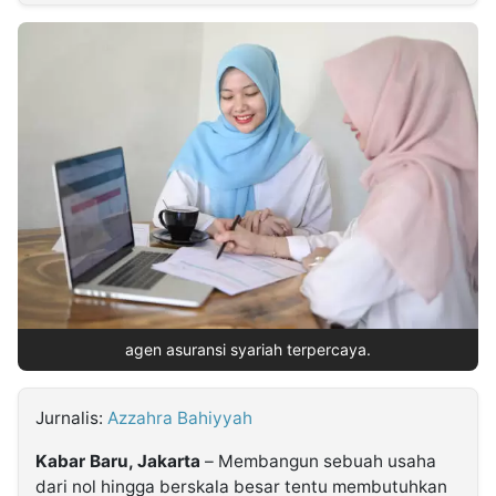
MULTIMEDIA
INDONESIA
Partner
Insight
Suara
Lens
Daily
Jalan
Idealita
Kita
Dinamikapost.com
Radar
Seedbacklink
NTB
Time
IDN
Jogja
Rakyat
News
Notice
Baru
Follow
Kabarbaru
agen asuransi syariah terpercaya.
Jurnalis:
Azzahra Bahiyyah
Kabar Baru, Jakarta
– Membangun sebuah usaha
dari nol hingga berskala besar tentu membutuhkan