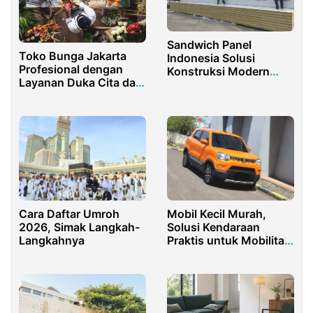
Sandwich Panel
Toko Bunga Jakarta
Indonesia Solusi
Profesional dengan
Konstruksi Modern
Layanan Duka Cita dan
Efisien untuk Berbagai
Pengiriman Cepat
Industri
Cara Daftar Umroh
Mobil Kecil Murah,
2026, Simak Langkah-
Solusi Kendaraan
Langkahnya
Praktis untuk Mobilitas
Harian