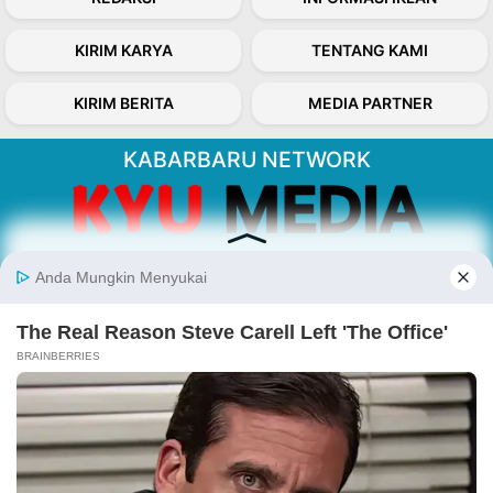
KIRIM KARYA
TENTANG KAMI
KIRIM BERITA
MEDIA PARTNER
KABARBARU NETWORK
About Our Kabarbaru.co
Kabarbaru.co menyajikan berita aktual dan
inspiratif dari sudut pandang berbaik sangka
serta terverifikasi dari sumber yang tepat.
Follow Kabarbaru