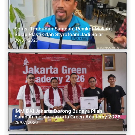
Solusi Timbunan Sampah, Pemkot Malang
Sulap Plastik dan Styrofoam Jadi Solar
30/07/2026
IMM DKI Jakarta Dorong Budaya Pilah
Sampah melalui Jakarta Green Academy 2026
28/07/2026