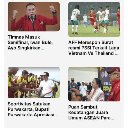
Timnas Masuk
Semifinal, Iwan Bule:
AFF Merespon Surat
Ayo Singkirkan
resmi PSSI Terkait Laga
Singapura
Vietnam Vs Thailand di
Piala AFF U-19
Sportivitas Satukan
Puan Sambut
Purwakarta, Bupati
Kedatangan Juara
Purwakarta Apresiasi
Umum ASEAN Para
Para Legend U-40
Games 2023 Kamboja