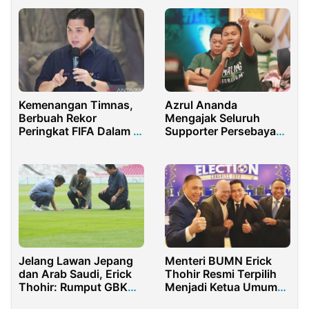
di Solo
Kemenangan Timnas,
Azrul Ananda
Berbuah Rekor
Mengajak Seluruh
Peringkat FIFA Dalam 11
Supporter Persebaya
Tahun Terakhir
Menjaga Jawa Timur
Jelang Lawan Jepang
Menteri BUMN Erick
dan Arab Saudi, Erick
Thohir Resmi Terpilih
Thohir: Rumput GBK
Menjadi Ketua Umum
Dalam Kondisi Terbaik
PSSI