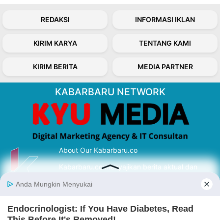
REDAKSI
INFORMASI IKLAN
KIRIM KARYA
TENTANG KAMI
KIRIM BERITA
MEDIA PARTNER
KABARBARU NETWORK
About Our Kabarbaru.co
Kabarbaru.co menyajikan berita aktual dan
inspiratif dari sudut pandang berbaik sangka
serta terverifikasi dari sumber yang tepat.
Follow Kabarbaru