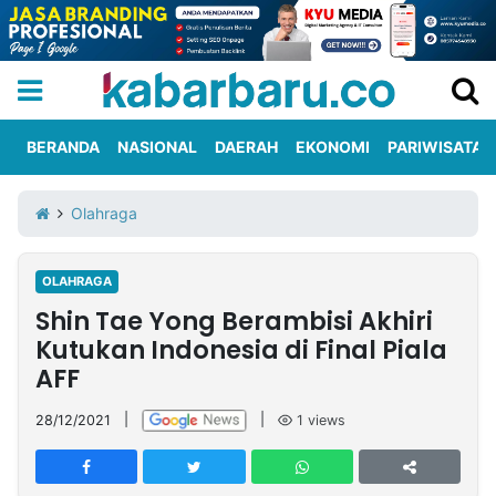
BERANDA
NASIONAL
DAERAH
EKONOMI
PARIWISATA
Informasi
KabarbaruTV
Kirim
Tentang
Olahraga
Iklan
Berita
Kami
OLAHRAGA
Berita
Shin Tae Yong Berambisi Akhiri
Nasional
International
Olahraga
Entertainment
Daerah
Pariwisata
Kuliner
Kolom
Kutukan Indonesia di Final Piala
AFF
Network
28/12/2021
|
|
1
views
PT
TREETAN