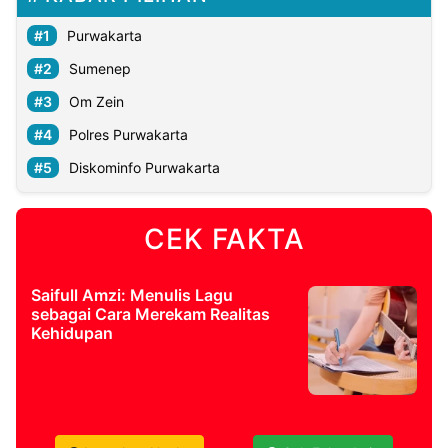
Purwakarta
Sumenep
Om Zein
Polres Purwakarta
Diskominfo Purwakarta
CEK FAKTA
Saifull Amzi: Menulis Lagu
sebagai Cara Merekam Realitas
Kehidupan