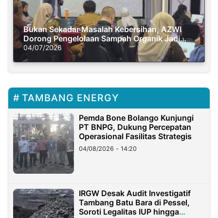
Bukan Sekadar Masalah Kebersihan, AZWI
Dorong Pengelolaan Sampah Organik Jadi
Solusi Krisis Iklim
04/07/2026
TAMBANG ENERGY
Pemda Bone Bolango Kunjungi
PT BNPG, Dukung Percepatan
Operasional Fasilitas Strategis
04/08/2026 - 14:20
IRGW Desak Audit Investigatif
Tambang Batu Bara di Pessel,
Soroti Legalitas IUP hingga