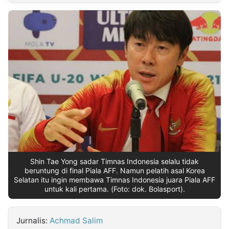
MULTIMEDIA
INDONESIA
Partner
Insight
Suara
Lens
Daily
Jalan
Idealita
Kita
Dinamikapost.com
Radar
Seedbacklink
NTB
Time
IDN
Jogja
Rakyat
News
Notice
Baru
Follow
Kabarbaru
Shin Tae Yong sadar Timnas Indonesia selalu tidak
beruntung di final Piala AFF. Namun pelatih asal Korea
Selatan itu ingin membawa Timnas Indonesia juara Piala AFF
untuk kali pertama. (Foto: dok. Bolasport).
Jurnalis:
Achmad Salim