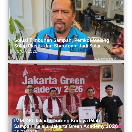
Solusi Timbunan Sampah, Pemkot Malang
Sulap Plastik dan Styrofoam Jadi Solar
30/07/2026
IMM DKI Jakarta Dorong Budaya Pilah
Sampah melalui Jakarta Green Academy 2026
28/07/2026