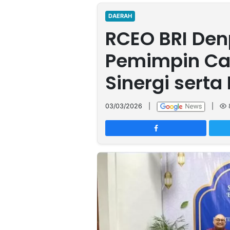
MULTIMEDIA
INDONESIA
DAERAH
RCEO BRI Den
Partner
Pemimpin Ca
Insight
Suara
Lens
Daily
Jalan
Idealita
Kita
Radar
Seedbacklink
Sinergi serta
NTB
Time
IDN
Jogja
Rakyat
News
Notice
Baru
03/03/2026
|
|
Follow
Kabarbaru