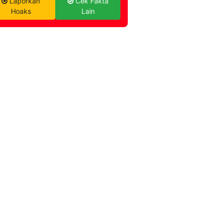
Laporkan
Cek Fakta
Hoaks
Lain