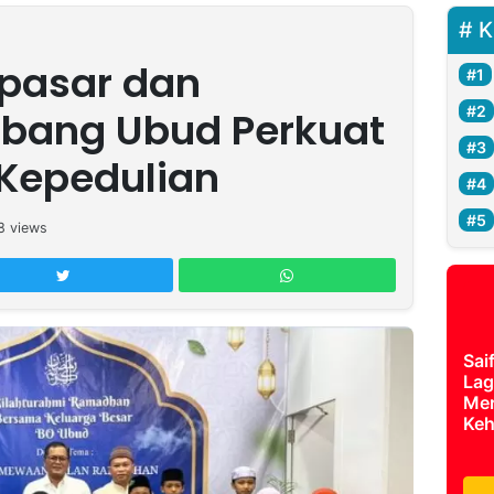
K
pasar dan
bang Ubud Perkuat
 Kepedulian
8
views
Sai
Lag
Mer
Keh