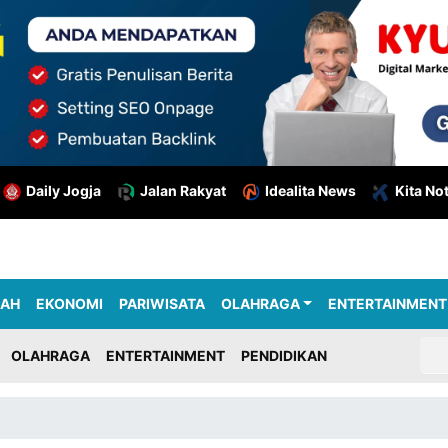
Daily Jogja
Jalan Rakyat
Idealita News
Kita No
RAH
EKONOMI
PARIWISATA
OLAHRAGA
ENTERTAINMENT
OLAHRAGA
ENTERTAINMENT
PENDIDIKAN