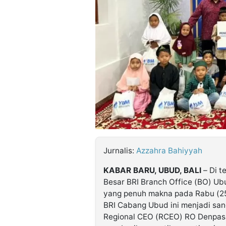
©
Kabarbaru.co
-
2026
PT.
Kabarbaru
Media
Holding
Jurnalis:
Azzahra Bahiyyah
KABAR BARU, UBUD, BALI
– Di t
Besar BRI Branch Office (BO) U
yang penuh makna pada Rabu (25
BRI Cabang Ubud ini menjadi sa
Regional CEO (RCEO) RO Denpasa