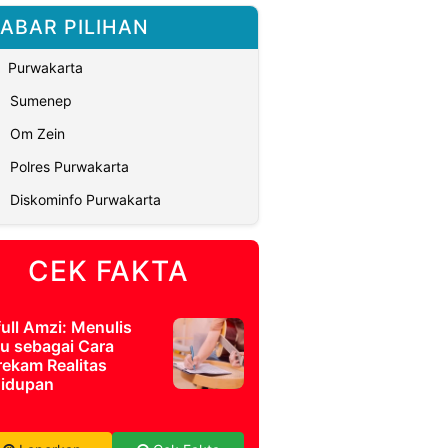
ABAR PILIHAN
Purwakarta
Sumenep
Om Zein
Polres Purwakarta
Diskominfo Purwakarta
CEK FAKTA
full Amzi: Menulis
u sebagai Cara
ekam Realitas
idupan