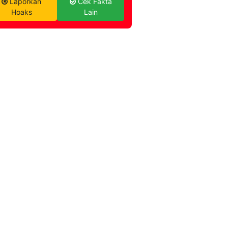
Laporkan
Cek Fakta
Hoaks
Lain