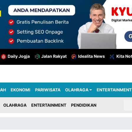
Daily Jogja
Jalan Rakyat
Idealita News
Kita No
RAH
EKONOMI
PARIWISATA
OLAHRAGA
ENTERTAINMENT
OLAHRAGA
ENTERTAINMENT
PENDIDIKAN