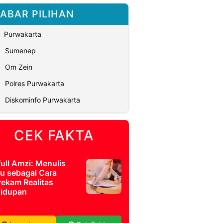
ABAR PILIHAN
Purwakarta
Sumenep
Om Zein
Polres Purwakarta
Diskominfo Purwakarta
CEK FAKTA
full Amzi: Menulis
u sebagai Cara
ekam Realitas
idupan