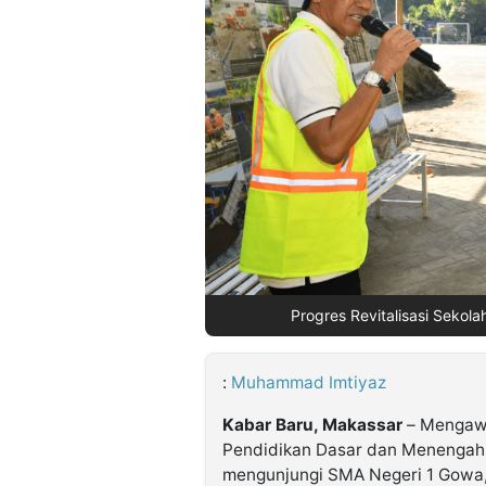
©
Kabarbaru.co
-
2026
PT.
Kabarbaru
Media
Holding
Progres Revitalisasi Sekola
:
Muhammad Imtiyaz
Kabar Baru, Makassar
– Mengawal
Pendidikan Dasar dan Menengah 
mengunjungi SMA Negeri 1 Gowa,