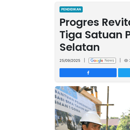
MULTIMEDIA
INDONESIA
PENDIDIKAN
Progres Revit
Partner
Tiga Satuan 
Insight
Suara
Lens
Daily
Jalan
Idealita
Kita
Dinamikapost.com
Radar
Seedbacklink
Selatan
NTB
Time
IDN
Jogja
Rakyat
News
Notice
Baru
25/09/2025
|
|
Follow
Kabarbaru