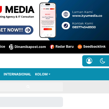
tice
Radar Baru
Seedbacklink
Dinamikapost.com
INTERNASIONAL
KOLOM