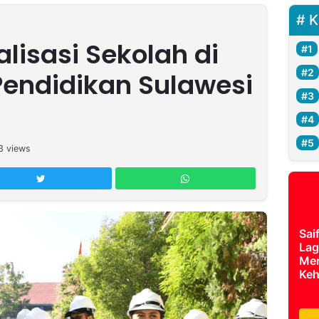
K
alisasi Sekolah di
Pendidikan Sulawesi
3
views
Sai
Lag
Mer
Keh