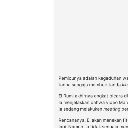
Pemicunya adalah kegaduhan war
tanpa sengaja memberi tanda
lik
El Rumi akhirnya angkat bicara d
Ia menjelaskan bahwa video Marsh
ia sedang melakukan
meeting
ber
Rencananya, El akan menekan fitur
lagi. Namun, ia tidak sengaja m