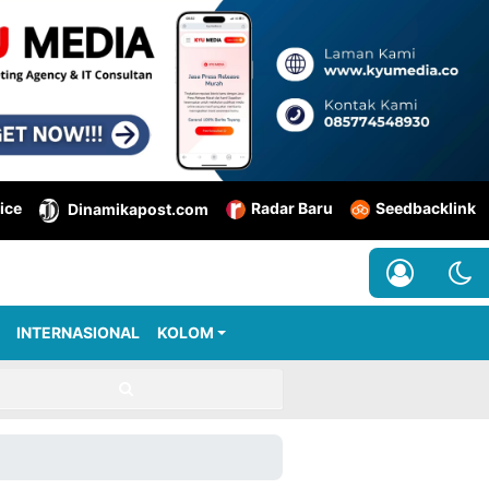
ice
Radar Baru
Seedbacklink
Dinamikapost.com
INTERNASIONAL
KOLOM