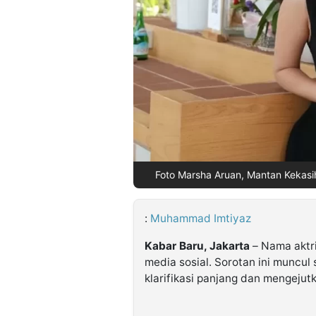
©
Kabarbaru.co
-
2026
PT.
Kabarbaru
Media
Holding
Foto Marsha Aruan, Mantan Kekasih E
:
Muhammad Imtiyaz
Kabar Baru, Jakarta
– Nama aktri
media sosial. Sorotan ini muncul
klarifikasi panjang dan mengejut