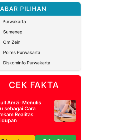
ABAR PILIHAN
Purwakarta
Sumenep
Om Zein
Polres Purwakarta
Diskominfo Purwakarta
CEK FAKTA
full Amzi: Menulis
u sebagai Cara
ekam Realitas
idupan