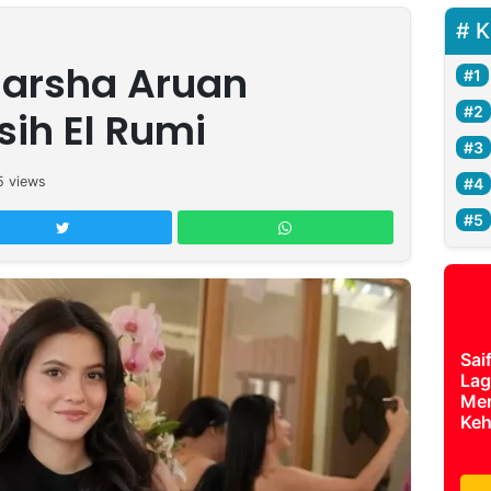
K
 Marsha Aruan
ih El Rumi
5
views
Sai
Lag
Mer
Keh