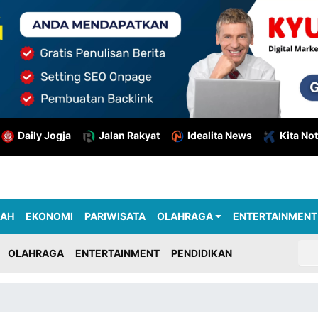
Daily Jogja
Jalan Rakyat
Idealita News
Kita Not
RAH
EKONOMI
PARIWISATA
OLAHRAGA
ENTERTAINMENT
OLAHRAGA
ENTERTAINMENT
PENDIDIKAN