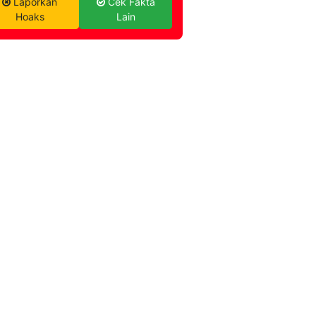
Laporkan
Cek Fakta
Hoaks
Lain