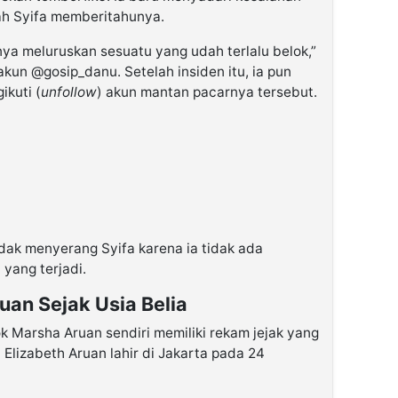
ah Syifa memberitahunya.
a meluruskan sesuatu yang udah terlalu belok,”
i akun @gosip_danu. Setelah insiden itu, ia pun
kuti (
unfollow
) akun mantan pacarnya tersebut.
dak menyerang Syifa karena ia tidak ada
ang terjadi.
uan Sejak Usia Belia
ok Marsha Aruan sendiri memiliki rekam jejak yang
 Elizabeth Aruan lahir di Jakarta pada 24