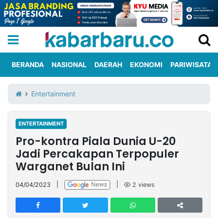
BERANDA
NASIONAL
DAERAH
EKONOMI
PARIWISATA
Informasi
KabarbaruTV
Kirim
Tentang
Entertainment
Iklan
Berita
Kami
ENTERTAINMENT
Berita
Pro-kontra Piala Dunia U-20
Nasional
International
Olahraga
Entertainment
Daerah
Pariwisata
Kuliner
Kolom
Jadi Percakapan Terpopuler
Warganet Bulan Ini
Network
04/04/2023
|
|
2
views
PT
TREETAN