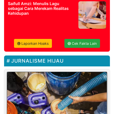
Saifull Amzi: Menulis Lagu
sebagai Cara Merekam Realitas
Kehidupan
Laporkan Hoaks
Cek Fakta Lain
JURNALISME HIJAU