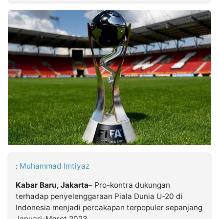
MULTIMEDIA
INDONESIA
Partner
Insight
Suara
Lens
Daily
Jalan
Idealita
Kita
Radar
Seedbacklink
NTB
Time
IDN
Jogja
Rakyat
News
Notice
Baru
Follow
Kabarbaru
:
Muhammad Imtiyaz
Kabar Baru, Jakarta
– Pro-kontra dukungan
terhadap penyelenggaraan Piala Dunia U-20 di
Indonesia menjadi percakapan terpopuler sepanjang
Januari-Maret 2023.