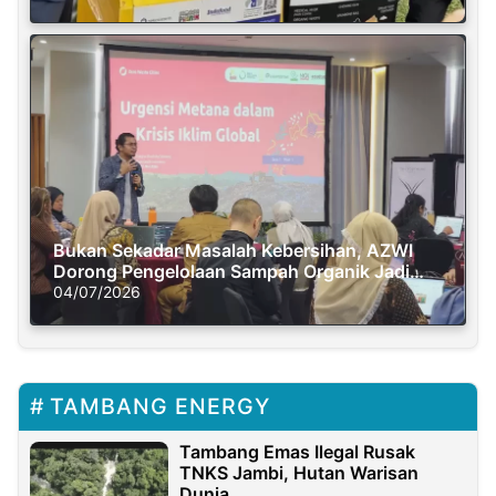
Bukan Sekadar Masalah Kebersihan, AZWI
Dorong Pengelolaan Sampah Organik Jadi
Solusi Krisis Iklim
04/07/2026
TAMBANG ENERGY
Tambang Emas Ilegal Rusak
TNKS Jambi, Hutan Warisan
Dunia