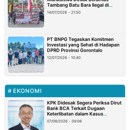
Tambang Batu Bara Ilegal di
Lampung
14/07/2026 - 21:50
PT BNPG Tegaskan Komitmen
Investasi yang Sehat di Hadapan
DPRD Provinsi Gorontalo
12/07/2026 - 10:40
EKONOMI
KPK Didesak Segera Periksa Dirut
Bank BCA Terkait Dugaan
Keterlibatan dalam Kasus
Hilangnya Dana Nasabah Rp2,58
07/08/2026 - 09:06
Miliar