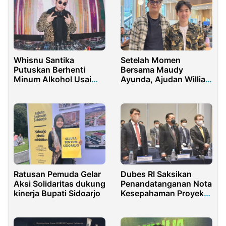
Whisnu Santika
Setelah Momen
Putuskan Berhenti
Bersama Maudy
Minum Alkohol Usai
Ayunda, Ajudan William
Mimpi Bertemu Gus
Althur Isyaratkan Tipe
Dur
Perempuan Idaman
Bosnya
Ratusan Pemuda Gelar
Dubes RI Saksikan
Aksi Solidaritas dukung
Penandatanganan Nota
kinerja Bupati Sidoarjo
Kesepahaman Proyek
Ethylene Baru