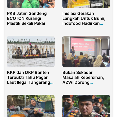
PKB Jatim Gandeng
Inisiasi Gerakan
ECOTON Kurangi
Langkah Untuk Bumi,
Plastik Sekali Pakai
Indofood Hadirkan
Sistem Pilah Sampah di
Semasa Piknik
KKP dan DKP Banten
Bukan Sekadar
Terbukti Tahu Pagar
Masalah Kebersihan,
Laut Ilegal Tangerang
AZWI Dorong
Tapi Memilih Diam
Pengelolaan Sampah
Organik Jadi Solusi
Krisis Iklim