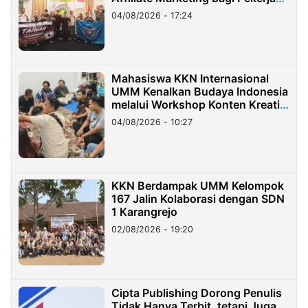
Migran Indonesia di Taiwan
04/08/2026 - 17:24
Mahasiswa KKN Internasional
UMM Kenalkan Budaya Indonesia
melalui Workshop Konten Kreatif
di Taiwan
04/08/2026 - 10:27
KKN Berdampak UMM Kelompok
167 Jalin Kolaborasi dengan SDN
1 Karangrejo
02/08/2026 - 19:20
Cipta Publishing Dorong Penulis
Tidak Hanya Terbit, tetapi Juga