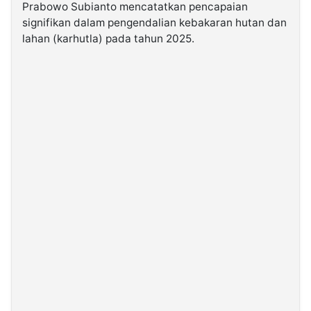
Prabowo Subianto mencatatkan pencapaian
signifikan dalam pengendalian kebakaran hutan dan
©
lahan (karhutla) pada tahun 2025.
Kabarbaru.co
-
2026
PT.
Kabarbaru
Media
Holding