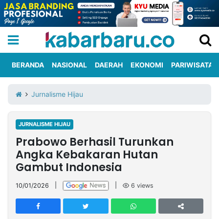
BERANDA
NASIONAL
DAERAH
EKONOMI
PARIWISATA
Informasi
KabarbaruTV
Kirim
Tentang
Jurnalisme Hijau
Iklan
Berita
Kami
JURNALISME HIJAU
Berita
Prabowo Berhasil Turunkan
Nasional
International
Olahraga
Entertainment
Daerah
Pariwisata
Kuliner
Kolom
Angka Kebakaran Hutan
Gambut Indonesia
Network
10/01/2026
|
|
6
views
PT
TREETAN