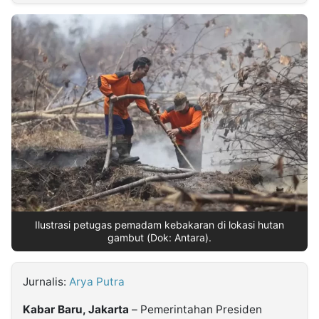
MULTIMEDIA
INDONESIA
Partner
Insight
Suara
Lens
Daily
Jalan
Idealita
Kita
Dinamikapost.com
Radar
Seedbacklink
NTB
Time
IDN
Jogja
Rakyat
News
Notice
Baru
Follow
Kabarbaru
Ilustrasi petugas pemadam kebakaran di lokasi hutan
gambut (Dok: Antara).
Jurnalis:
Arya Putra
Kabar Baru, Jakarta
– Pemerintahan Presiden