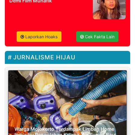
Demi Film Munafik
Laporkan Hoaks
Cek Fakta Lain
JURNALISME HIJAU
Warga Mojokerto Terdampak Limbah Home
Industry Pengolahan Kelapa, Air Sumur Bau