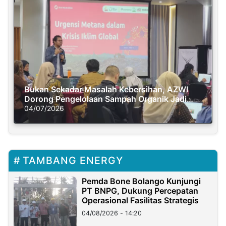
Bukan Sekadar Masalah Kebersihan, AZWI
Dorong Pengelolaan Sampah Organik Jadi
Solusi Krisis Iklim
04/07/2026
TAMBANG ENERGY
Pemda Bone Bolango Kunjungi
PT BNPG, Dukung Percepatan
Operasional Fasilitas Strategis
04/08/2026 - 14:20