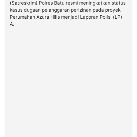
(Satreskrim) Polres Batu resmi meningkatkan status
kasus dugaan pelanggaran perizinan pada proyek
©
Perumahan Azura Hills menjadi Laporan Polisi (LP)
Kabarbaru.co
-
A.
2026
PT.
Kabarbaru
Media
Holding