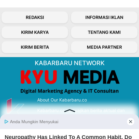
REDAKSI
INFORMASI IKLAN
KIRIM KARYA
TENTANG KAMI
KIRIM BERITA
MEDIA PARTNER
KABARBARU NETWORK
About Our Kabarbaru.co
Kabarbaru.co menyajikan berita aktual dan
inspiratif dari sudut pandang berbaik sangka
serta terverifikasi dari sumber yang tepat.
Follow Kabarbaru