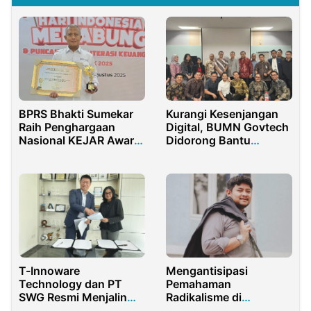
BPRS Bhakti Sumekar
Kurangi Kesenjangan
Raih Penghargaan
Digital, BUMN Govtech
Nasional KEJAR Award
Didorong Bantu
2025 OJK
Pemerintah
T-Innoware
Mengantisipasi
Technology dan PT
Pemahaman
SWG Resmi Menjalin
Radikalisme di
Kemitraan Strategis
kalangan anak muda di