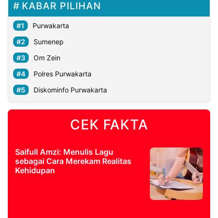
KABAR PILIHAN
Purwakarta
Sumenep
Om Zein
Polres Purwakarta
Diskominfo Purwakarta
CEK FAKTA
Saifull Amzi: Menulis Lagu
sebagai Cara Merekam Realitas
Kehidupan