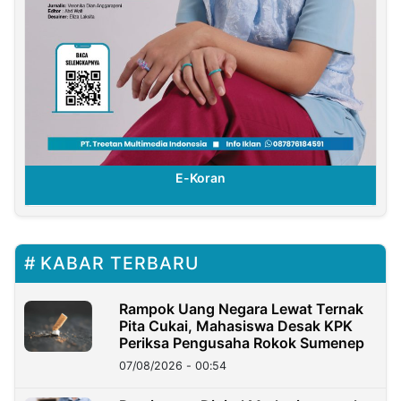
ran
E-Koran
KABAR TERBARU
Rampok Uang Negara Lewat Ternak
Pita Cukai, Mahasiswa Desak KPK
Periksa Pengusaha Rokok Sumenep
07/08/2026 - 00:54