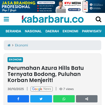
BERANDA
NASIONAL
DAERAH
EKONOMI
PARIWISATA
Informasi
KabarbaruTV
Kirim
Tentang
Ekonomi
Iklan
Berita
Kami
EKONOMI
Berita
Perumahan Azura Hills Batu
Nasional
International
Olahraga
Entertainment
Daerah
Pariwisata
Kuliner
Kolom
Ternyata Bodong, Puluhan
Korban Menjerit!
Network
30/10/2025
|
|
7
views
PT
TREETAN