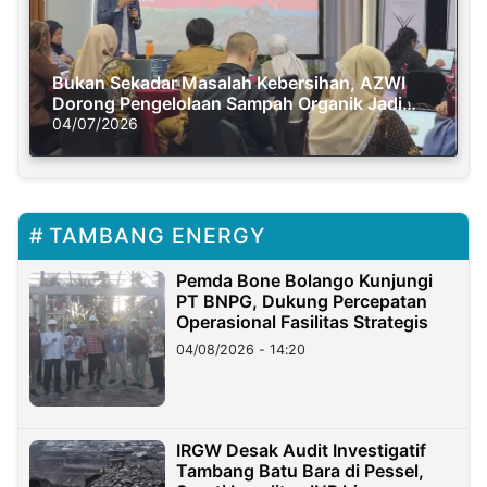
Bukan Sekadar Masalah Kebersihan, AZWI
Dorong Pengelolaan Sampah Organik Jadi
Solusi Krisis Iklim
04/07/2026
TAMBANG ENERGY
Pemda Bone Bolango Kunjungi
PT BNPG, Dukung Percepatan
Operasional Fasilitas Strategis
04/08/2026 - 14:20
IRGW Desak Audit Investigatif
Tambang Batu Bara di Pessel,