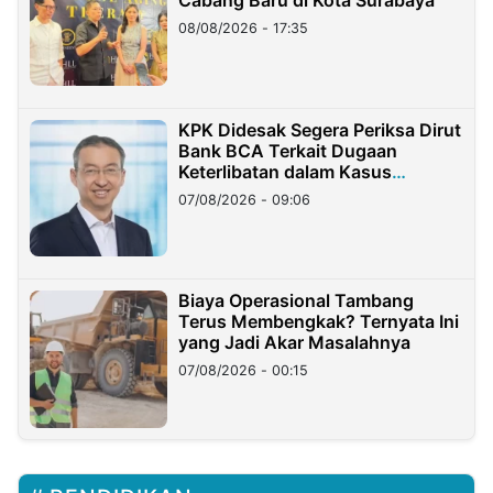
Cabang Baru di Kota Surabaya
08/08/2026 - 17:35
KPK Didesak Segera Periksa Dirut
Bank BCA Terkait Dugaan
Keterlibatan dalam Kasus
Hilangnya Dana Nasabah Rp2,58
07/08/2026 - 09:06
Miliar
Biaya Operasional Tambang
Terus Membengkak? Ternyata Ini
yang Jadi Akar Masalahnya
07/08/2026 - 00:15