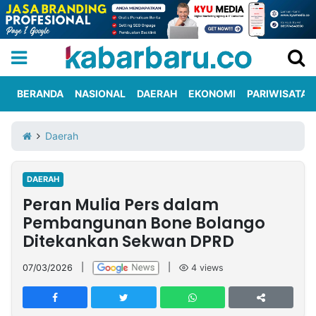
BERANDA
NASIONAL
DAERAH
EKONOMI
PARIWISATA
Informasi
KabarbaruTV
Kirim
Tentang
Daerah
Iklan
Berita
Kami
DAERAH
Berita
Peran Mulia Pers dalam
Nasional
International
Olahraga
Entertainment
Daerah
Pariwisata
Kuliner
Kolom
Pembangunan Bone Bolango
Ditekankan Sekwan DPRD
Network
07/03/2026
|
|
4
views
PT
TREETAN