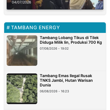
Solusi Krisis Iklim
04/07/2026
TAMBANG ENERGY
Tambang Lobang Tikus di Tilek
Diduga Milik Iin, Produksi 700 Kg
07/08/2026 - 19:02
Tambang Emas Ilegal Rusak
TNKS Jambi, Hutan Warisan
Dunia
06/08/2026 - 16:23