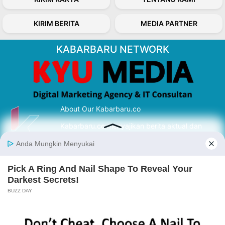
KIRIM BERITA
MEDIA PARTNER
KABARBARU NETWORK
About Our Kabarbaru.co
Kabarbaru.co menyajikan berita aktual dan
inspiratif dari sudut pandang berbaik sangka
serta terverifikasi dari sumber yang tepat.
Follow Kabarbaru