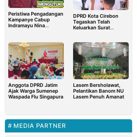
Peristiwa Pengadangan
DPRD Kota Cirebon
Kampanye Cabup
Tegaskan Telah
Indramayu Nina
Keluarkan Surat
Agustina Tuai
Rekomendasi
Keprihatinan, PDIP dan
Perubahan Kenaikan
PKB Imbau Kader Tidak
PBB-P2
Terpancing
Anggota DPRD Jatim
Lasem Bersholawat,
Ajak Warga Sumenep
Pelantikan Banom NU
Waspada Flu Singapura
Lasem Penuh Amanat
MEDIA PARTNER