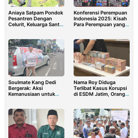
Aniaya Satpam Pondok
Konferensi Perempuan
Pesantren Dengan
Indonesia 2025: Kisah
Celurit, Keluarga Santri
Para Perempuan yang
Dipolisikan
Menjahit Masa Depan
Bangsa
Soulmate Kang Dedi
Nama Roy Diduga
Bergerak: Aksi
Terlibat Kasus Korupsi
Kemanusiaan untuk
di ESDM Jatim, Orang
Korban Banjir
Kepercayaan Aris Kini
Sukabumi dan Cianjur
Dibidik Kejati