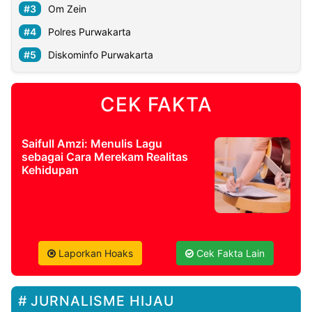
Om Zein
Polres Purwakarta
Diskominfo Purwakarta
CEK FAKTA
Saifull Amzi: Menulis Lagu
sebagai Cara Merekam Realitas
Kehidupan
Laporkan Hoaks
Cek Fakta Lain
JURNALISME HIJAU