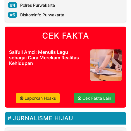
Polres Purwakarta
Diskominfo Purwakarta
CEK FAKTA
Saifull Amzi: Menulis Lagu
sebagai Cara Merekam Realitas
Kehidupan
Laporkan Hoaks
Cek Fakta Lain
JURNALISME HIJAU