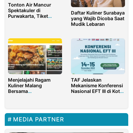
Tonton Air Mancur
Spektakuler di
Daftar Kuliner Surabaya
Purwakarta, Tiket
yang Wajib Dicoba Saat
Gratis untuk Ribuan
Mudik Lebaran
Penonton!
Menjelajahi Ragam
TAF Jelaskan
Kuliner Malang
Mekanisme Konferensi
Bersama
Nasional EFT III di Kota
pergibentar.com
Yogyakarta
MEDIA PARTNER