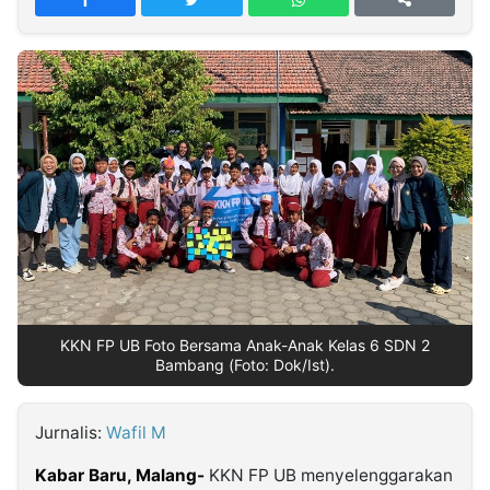
MULTIMEDIA
INDONESIA
Partner
Insight
Suara
Lens
Daily
Jalan
Idealita
Kita
Dinamikapost.com
Radar
Seedbacklink
NTB
Time
IDN
Jogja
Rakyat
News
Notice
Baru
Follow
Kabarbaru
KKN FP UB Foto Bersama Anak-Anak Kelas 6 SDN 2
Bambang (Foto: Dok/Ist).
Jurnalis:
Wafil M
Kabar Baru, Malang-
KKN FP UB menyelenggarakan