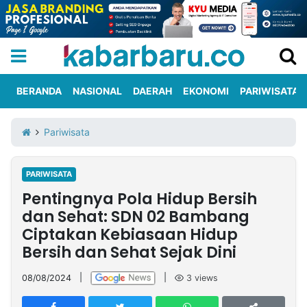
BERANDA
NASIONAL
DAERAH
EKONOMI
PARIWISATA
Informasi
KabarbaruTV
Kirim
Tentang
Pariwisata
Iklan
Berita
Kami
PARIWISATA
Berita
Pentingnya Pola Hidup Bersih
Nasional
International
Olahraga
Entertainment
Daerah
Pariwisata
Kuliner
Kolom
dan Sehat: SDN 02 Bambang
Ciptakan Kebiasaan Hidup
Bersih dan Sehat Sejak Dini
Network
08/08/2024
|
|
3
views
PT
TREETAN