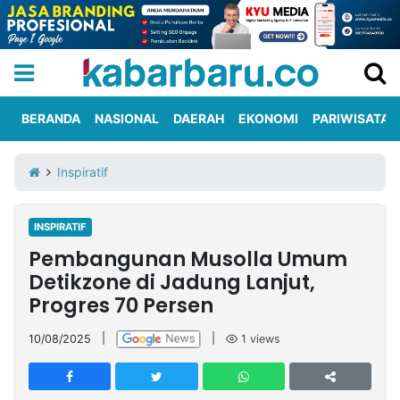
BERANDA
NASIONAL
DAERAH
EKONOMI
PARIWISATA
Informasi
KabarbaruTV
Kirim
Tentang
Inspiratif
Iklan
Berita
Kami
INSPIRATIF
Berita
Pembangunan Musolla Umum
Nasional
International
Olahraga
Entertainment
Daerah
Pariwisata
Kuliner
Kolom
Detikzone di Jadung Lanjut,
Progres 70 Persen
Network
10/08/2025
|
|
1
views
PT
TREETAN