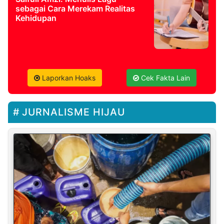
sebagai Cara Merekam Realitas
Kehidupan
Laporkan Hoaks
Cek Fakta Lain
JURNALISME HIJAU