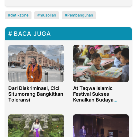
detikzone
musollah
Pembangunan
BACA JUGA
Dari Diskriminasi, Cici
At Taqwa Islamic
Situmorang Bangkitkan
Festival Sukses
Toleransi
Kenalkan Budaya
Masjid Ramah Anak
dengan Lomba
Mewarnai