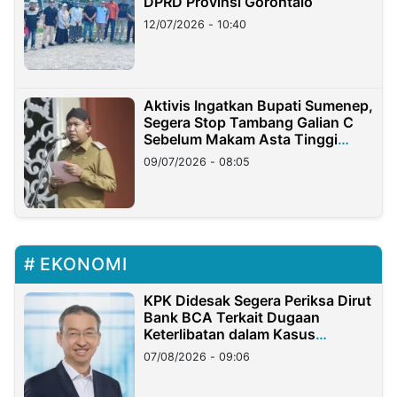
DPRD Provinsi Gorontalo
12/07/2026 - 10:40
Aktivis Ingatkan Bupati Sumenep,
Segera Stop Tambang Galian C
Sebelum Makam Asta Tinggi
Longsor
09/07/2026 - 08:05
EKONOMI
KPK Didesak Segera Periksa Dirut
Bank BCA Terkait Dugaan
Keterlibatan dalam Kasus
Hilangnya Dana Nasabah Rp2,58
07/08/2026 - 09:06
Miliar