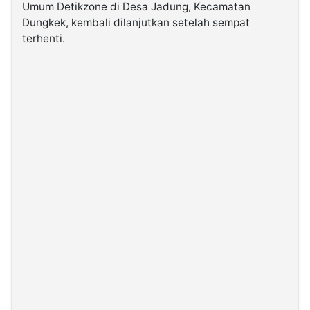
Umum Detikzone di Desa Jadung, Kecamatan
Dungkek, kembali dilanjutkan setelah sempat
©
terhenti.
Kabarbaru.co
-
2026
PT.
Kabarbaru
Media
Holding