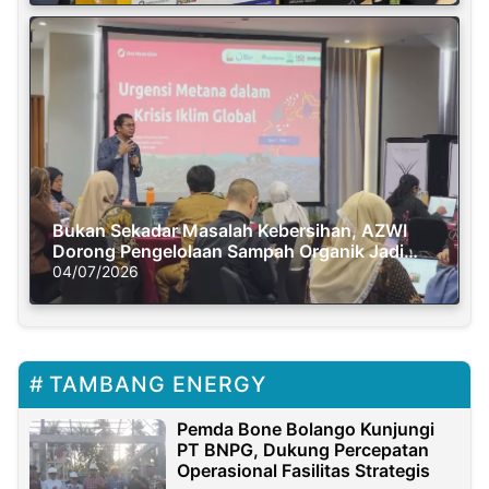
Bukan Sekadar Masalah Kebersihan, AZWI
Dorong Pengelolaan Sampah Organik Jadi
Solusi Krisis Iklim
04/07/2026
TAMBANG ENERGY
Pemda Bone Bolango Kunjungi
PT BNPG, Dukung Percepatan
Operasional Fasilitas Strategis