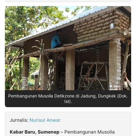
MULTIMEDIA
INDONESIA
Partner
Insight
Suara
Lens
Daily
Jalan
Idealita
Kita
Dinamikapost.com
Radar
Seedbacklink
NTB
Time
IDN
Jogja
Rakyat
News
Notice
Baru
Follow
Kabarbaru
Pembangunan Musolla Detikzone di Jadung, Dungkek (Dok.
Ist).
Jurnalis:
Nurisul Anwar
Kabar Baru, Sumenep
– Pembangunan Musolla