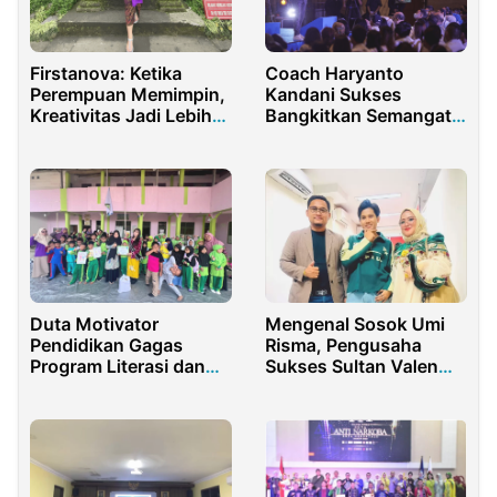
Firstanova: Ketika
Coach Haryanto
Perempuan Memimpin,
Kandani Sukses
Kreativitas Jadi Lebih
Bangkitkan Semangat
Berani
Puluhan Ribu Orang
Sales
Duta Motivator
Mengenal Sosok Umi
Pendidikan Gagas
Risma, Pengusaha
Program Literasi dan
Sukses Sultan Valen
Budaya Nusantara
DA7