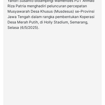
Yandri Susanto didampingi Wamendes PDT Ahmad
Riza Patria menghadiri peluncuran percepatan
Musyawarah Desa Khusus (Musdesus) se-Provinsi
©
Kabarbaru.co
Jawa Tengah dalam rangka pembentukan Koperasi
-
2026
Desa Merah Putih, di Holly Stadium, Semarang,
Selasa (6/5/2025).
PT.
Kabarbaru
Media
Holding