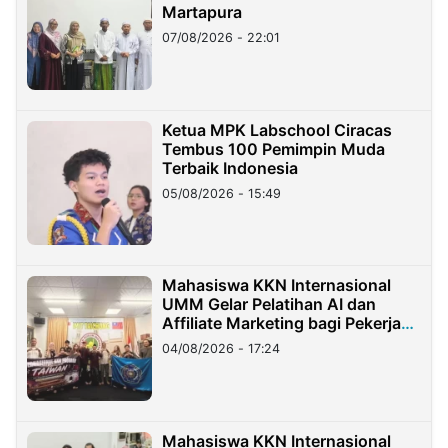
Martapura
07/08/2026 - 22:01
Ketua MPK Labschool Ciracas
Tembus 100 Pemimpin Muda
Terbaik Indonesia
05/08/2026 - 15:49
Mahasiswa KKN Internasional
UMM Gelar Pelatihan AI dan
Affiliate Marketing bagi Pekerja
Migran Indonesia di Taiwan
04/08/2026 - 17:24
Mahasiswa KKN Internasional