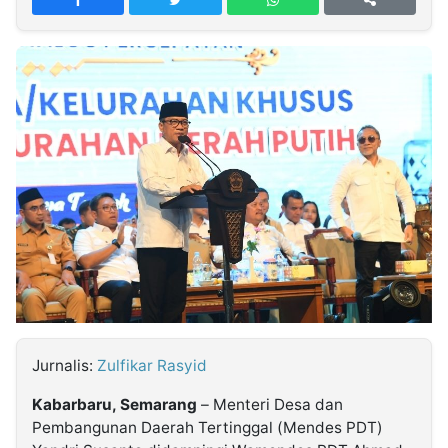
MULTIMEDIA
INDONESIA
Partner
Insight
Suara
Lens
Daily
Jalan
Idealita
Kita
Dinamikapost.com
Radar
Seedbacklink
NTB
Time
IDN
Jogja
Rakyat
News
Notice
Baru
Follow
Kabarbaru
Jurnalis:
Zulfikar Rasyid
Kabarbaru, Semarang
– Menteri Desa dan
Pembangunan Daerah Tertinggal (Mendes PDT)