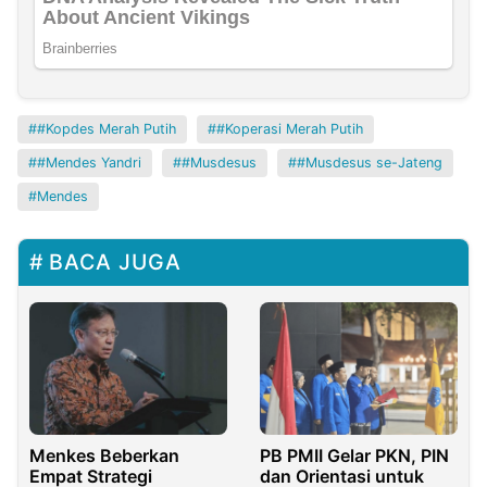
#Kopdes Merah Putih
#Koperasi Merah Putih
#Mendes Yandri
#Musdesus
#Musdesus se-Jateng
Mendes
BACA JUGA
Menkes Beberkan
PB PMII Gelar PKN, PIN
Empat Strategi
dan Orientasi untuk