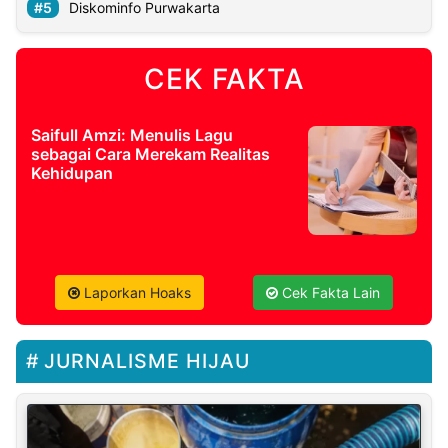
Diskominfo Purwakarta
CEK FAKTA
Saifull Amzi: Menulis Lagu
sebagai Cara Merekam Realitas
Kehidupan
Laporkan Hoaks
Cek Fakta Lain
JURNALISME HIJAU