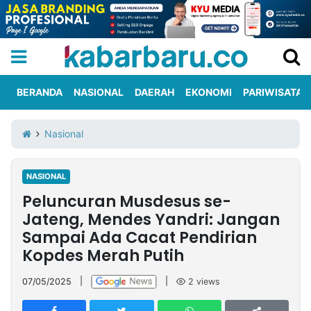
BERANDA
NASIONAL
DAERAH
EKONOMI
PARIWISATA
Informasi
KabarbaruTV
Kirim
Tentang
Nasional
Iklan
Berita
Kami
NASIONAL
Berita
Peluncuran Musdesus se-
Nasional
International
Olahraga
Entertainment
Daerah
Pariwisata
Kuliner
Kolom
Jateng, Mendes Yandri: Jangan
Sampai Ada Cacat Pendirian
Kopdes Merah Putih
Network
07/05/2025
|
|
2
views
PT
TREETAN