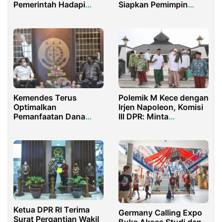
Pemerintah Hadapi
Siapkan Pemimpin
Varian Omicron
Masa Depan
Kemendes Terus
Polemik M Kece dengan
Optimalkan
Irjen Napoleon, Komisi
Pemanfaatan Dana
III DPR: Minta
Desa
Masyarakat Percaya ke
Penegak Hukum
Ketua DPR RI Terima
Germany Calling Expo
Surat Pergantian Wakil
Buka Akses Studi dan