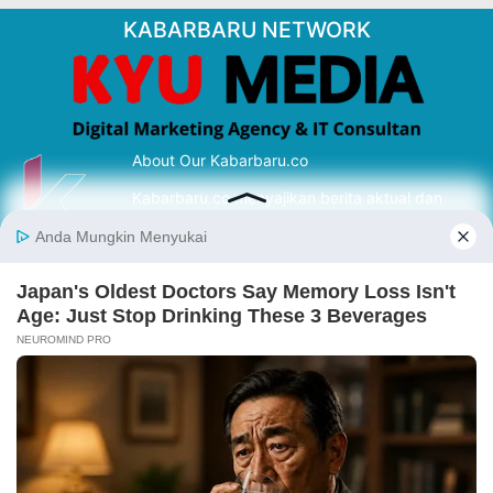
KABARBARU NETWORK
About Our Kabarbaru.co
Kabarbaru.co menyajikan berita aktual dan
inspiratif dari sudut pandang berbaik sangka
serta terverifikasi dari sumber yang tepat.
Follow Kabarbaru
Kabarbaru.co
Copyright © 2026. All rights reserved