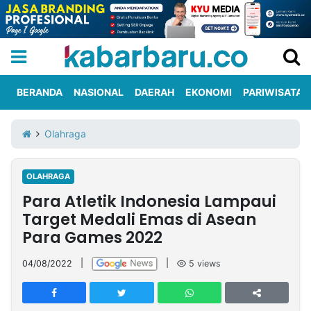
BERANDA
NASIONAL
DAERAH
EKONOMI
PARIWISATA
Informasi
KabarbaruTV
Kirim
Tentang
Olahraga
Iklan
Berita
Kami
OLAHRAGA
Berita
Para Atletik Indonesia Lampaui
Nasional
International
Olahraga
Entertainment
Daerah
Pariwisata
Kuliner
Kolom
Target Medali Emas di Asean
Para Games 2022
Network
04/08/2022
|
|
5
views
PT
TREETAN