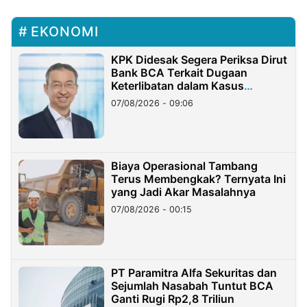
EKONOMI
KPK Didesak Segera Periksa Dirut
Bank BCA Terkait Dugaan
Keterlibatan dalam Kasus
Hilangnya Dana Nasabah Rp2,58
07/08/2026 - 09:06
Miliar
Biaya Operasional Tambang
Terus Membengkak? Ternyata Ini
yang Jadi Akar Masalahnya
07/08/2026 - 00:15
PT Paramitra Alfa Sekuritas dan
Sejumlah Nasabah Tuntut BCA
Ganti Rugi Rp2,8 Triliun