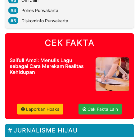
Om Zein
Polres Purwakarta
Diskominfo Purwakarta
CEK FAKTA
Saifull Amzi: Menulis Lagu
sebagai Cara Merekam Realitas
Kehidupan
Laporkan Hoaks
Cek Fakta Lain
JURNALISME HIJAU