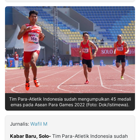
MULTIMEDIA
INDONESIA
Partner
Insight
Suara
Lens
Daily
Jalan
Idealita
Kita
Radar
Seedbacklink
NTB
Time
IDN
Jogja
Rakyat
News
Notice
Baru
Follow
Kabarbaru
Tim Para-Atletik Indonesia sudah mengumpulkan 45 medali
emas pada Asean Para Games 2022 (Foto: Dok/Istimewa).
Jurnalis:
Wafil M
Kabar Baru, Solo-
Tim Para-Atletik Indonesia sudah