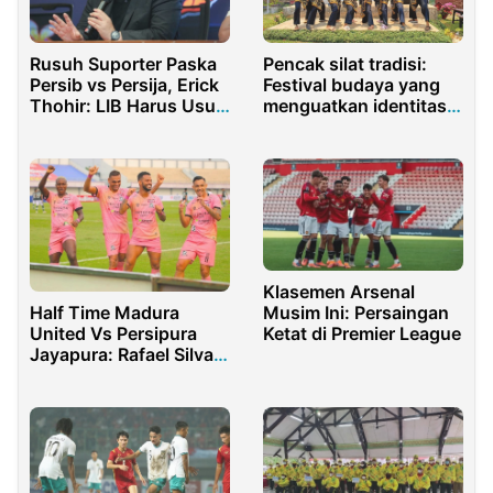
Rusuh Suporter Paska
Pencak silat tradisi:
Persib vs Persija, Erick
Festival budaya yang
Thohir: LIB Harus Usut
menguatkan identitas
Tuntas
bangsa
Klasemen Arsenal
Half Time Madura
Musim Ini: Persaingan
United Vs Persipura
Ketat di Premier League
Jayapura: Rafael Silva
Jawab Kritikan RD
dengan Cetak Gol di
Menit Awal