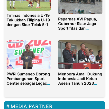
Timnas Indonesia U-19
Peparnas XVI Papua,
Taklukkan Filipina U-19
Gubernur Riau: Jaga
dengan Skor Telak 5-1
Sportifitas dan
Utamakan Persatuan
PWRI Sumenep Dorong
Menpora Amali Dukung
Pembangunan Sport
Indonesia Jadi Ketua
Center sebagai Legacy
Asean Tahun 2023
Bupati Fauzi
Dalam Forum
Internasional
MEDIA PARTNER