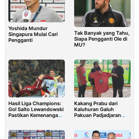
Yoshida Mundur
Tak Banyak yang Tahu,
Singapura Mulai Cari
Siapa Pengganti Ole di
Pengganti
MU?
Hasil Liga Champions:
Kakang Prabu dari
Gol Salto Lewandowski
Kaluhuran Galuh
Pastikan Kemenangan
Pakuan Padjadjaran
Munchen
Dukung ASAD 313
untuk
Mengembangkan Bakat
Sepak Bola Purwakarta