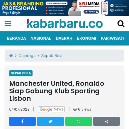
BERANDA
NASIONAL
DAERAH
EKONOMI
PARIWISATA
Informasi
KabarbaruTV
Kirim
Tentang
Olahraga
Sepak Bola
Iklan
Berita
Kami
SEPAK BOLA
Berita
Manchester United, Ronaldo
Nasional
International
Olahraga
Entertainment
Daerah
Pariwisata
Kuliner
Kolom
Siap Gabung Klub Sporting
Lisbon
Network
04/07/2022
|
|
6
views
PT
TREETAN