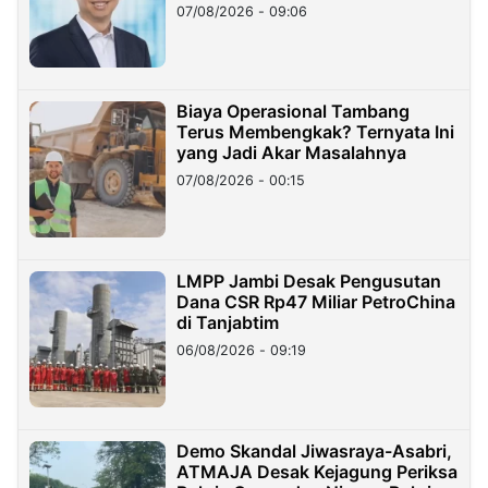
Hilangnya Dana Nasabah Rp2,58
07/08/2026 - 09:06
Miliar
Biaya Operasional Tambang
Terus Membengkak? Ternyata Ini
yang Jadi Akar Masalahnya
07/08/2026 - 00:15
LMPP Jambi Desak Pengusutan
Dana CSR Rp47 Miliar PetroChina
di Tanjabtim
06/08/2026 - 09:19
Demo Skandal Jiwasraya-Asabri,
ATMAJA Desak Kejagung Periksa