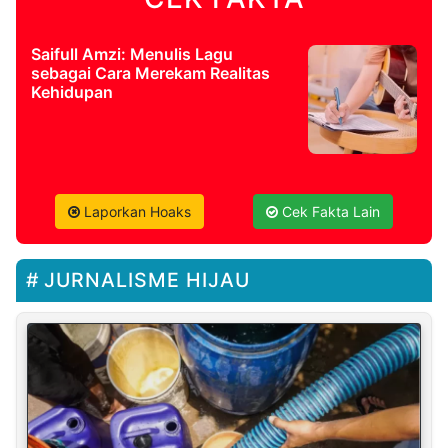
Saifull Amzi: Menulis Lagu
sebagai Cara Merekam Realitas
Kehidupan
Laporkan Hoaks
Cek Fakta Lain
JURNALISME HIJAU