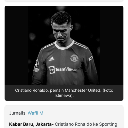
MULTIMEDIA
INDONESIA
Partner
Insight
Suara
Lens
Daily
Jalan
Idealita
Kita
Dinamikapost.com
Radar
Seedbacklink
NTB
Time
IDN
Jogja
Rakyat
News
Notice
Baru
Follow
Kabarbaru
Cristiano Ronaldo, pemain Manchester United. (Foto:
Istimewa).
Jurnalis:
Wafil M
Kabar Baru, Jakarta-
Cristiano Ronaldo ke Sporting