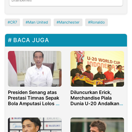
CR7
Man United
Manchester
Ronaldo
BACA JUGA
Presiden Senang atas
Diluncurkan Erick,
Prestasi Timnas Sepak
Merchandise Piala
Bola Amputasi Lolos ke
Dunia U-20 Andalkan
Piala Dunia
Produk Lokal