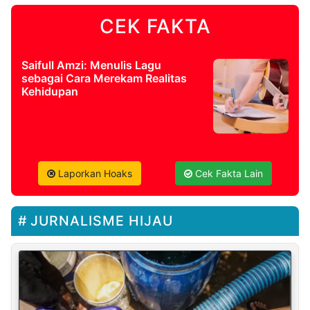
CEK FAKTA
Saifull Amzi: Menulis Lagu
sebagai Cara Merekam Realitas
Kehidupan
Laporkan Hoaks
Cek Fakta Lain
JURNALISME HIJAU