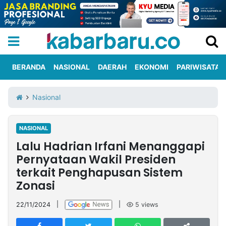
BERANDA
NASIONAL
DAERAH
EKONOMI
PARIWISATA
Informasi
KabarbaruTV
Kirim
Tentang
Nasional
Iklan
Berita
Kami
NASIONAL
Berita
Lalu Hadrian Irfani Menanggapi
Nasional
International
Olahraga
Entertainment
Daerah
Pariwisata
Kuliner
Kolom
Pernyataan Wakil Presiden
terkait Penghapusan Sistem
Zonasi
Network
22/11/2024
|
|
5
views
PT
TREETAN