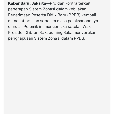
Kabar Baru, Jakarta
—Pro dan kontra terkait
penerapan Sistem Zonasi dalam kebijakan
©
Penerimaan Peserta Didik Baru (PPDB) kembali
Kabarbaru.co
-
mencuat bahkan sebelum masa pelaksanaannya
2026
dimulai. Polemik ini mengemuka setelah Wakil
Presiden Gibran Rakabuming Raka menyerukan
PT.
penghapusan Sistem Zonasi dalam PPDB.
Kabarbaru
Media
Holding