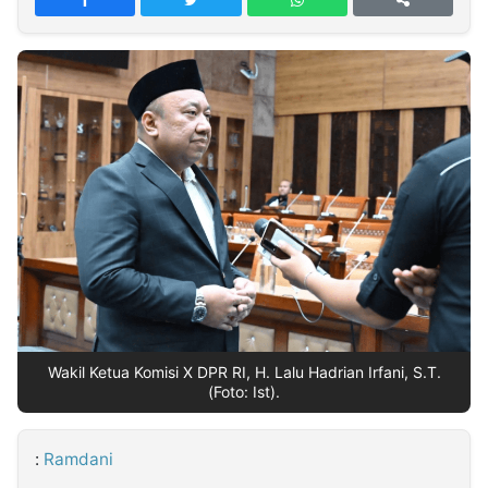
MULTIMEDIA
INDONESIA
Partner
Insight
Suara
Lens
Daily
Jalan
Idealita
Kita
Radar
Seedbacklink
NTB
Time
IDN
Jogja
Rakyat
News
Notice
Baru
Follow
Kabarbaru
Wakil Ketua Komisi X DPR RI, H. Lalu Hadrian Irfani, S.T.
(Foto: Ist).
:
Ramdani