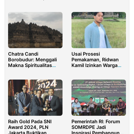
Thailand Lewat!
Chatra Candi
Usai Prosesi
Borobudur: Menggali
Pemakaman, Ridwan
Makna Spiritualitas
Kamil Izinkan Warga
dalam Simbol Budaya
Berziarah
yang Megah
Pemerintah RI: Forum
Raih Gold Pada SNI
SOMRDPE Jadi
Award 2024, PLN
Inspirasi Pembangunan
Jakarta Buktikan