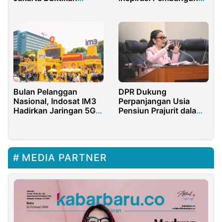
Desa di ASEAN
Kinerja Terus Tumbuh
Bulan Pelanggan
DPR Dukung
Nasional, Indosat IM3
Perpanjangan Usia
Hadirkan Jaringan 5G
Pensiun Prajurit dalam
Andal dan Proteksi
Revisi UU TNI
Digital di Festival Musik
MEDIA PARTNER