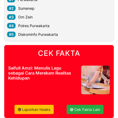
Sumenep
Om Zein
Polres Purwakarta
Diskominfo Purwakarta
CEK FAKTA
Saifull Amzi: Menulis Lagu
sebagai Cara Merekam Realitas
Kehidupan
Laporkan Hoaks
Cek Fakta Lain