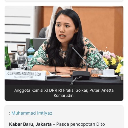
MULTIMEDIA
INDONESIA
Partner
Insight
Suara
Lens
Daily
Jalan
Idealita
Kita
Dinamikapost.com
Radar
Seedbacklink
NTB
Time
IDN
Jogja
Rakyat
News
Notice
Baru
Follow
Kabarbaru
Anggota Komisi XI DPR RI Fraksi Golkar, Puteri Anetta
Komarudin.
:
Muhammad Imtiyaz
Kabar Baru, Jakarta
– Pasca pencopotan Dito