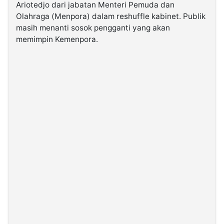
Ariotedjo dari jabatan Menteri Pemuda dan
Olahraga (Menpora) dalam reshuffle kabinet. Publik
©
masih menanti sosok pengganti yang akan
Kabarbaru.co
-
memimpin Kemenpora.
2026
PT.
Kabarbaru
Media
Holding