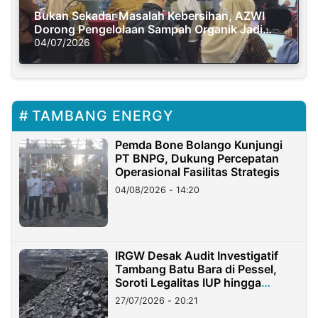
Bukan Sekadar Masalah Kebersihan, AZWI
Dorong Pengelolaan Sampah Organik Jadi
Solusi Krisis Iklim
04/07/2026
TAMBANG ENERGY
Pemda Bone Bolango Kunjungi
PT BNPG, Dukung Percepatan
Operasional Fasilitas Strategis
04/08/2026 - 14:20
IRGW Desak Audit Investigatif
Tambang Batu Bara di Pessel,
Soroti Legalitas IUP hingga
Stockpile
27/07/2026 - 20:21