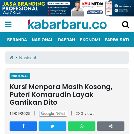
BERANDA
NASIONAL
DAERAH
EKONOMI
PARIWISATA
Informasi
KabarbaruTV
Kirim
Tentang
Nasional
Iklan
Berita
Kami
NASIONAL
Berita
Kursi Menpora Masih Kosong,
Nasional
International
Olahraga
Entertainment
Daerah
Pariwisata
Kuliner
Kolom
Puteri Komarudin Layak
Gantikan Dito
Network
15/09/2025
|
|
3
views
PT
TREETAN