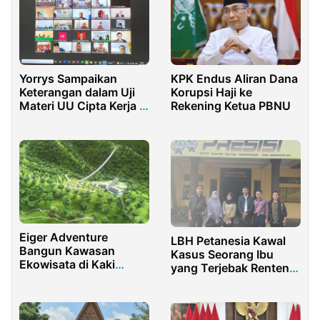
Yorrys Sampaikan
KPK Endus Aliran Dana
Keterangan dalam Uji
Korupsi Haji ke
Materi UU Cipta Kerja di
Rekening Ketua PBNU
Mahkamah Konstitusi
Eiger Adventure
LBH Petanesia Kawal
Bangun Kawasan
Kasus Seorang Ibu
Ekowisata di Kaki
yang Terjebak Rentenir
Gunung Pangrango
di Tanjung Priok