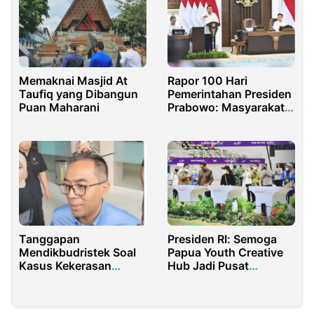
Memaknai Masjid At
Rapor 100 Hari
Taufiq yang Dibangun
Pemerintahan Presiden
Puan Maharani
Prabowo: Masyarakat
Sangat Puas!
Tanggapan
Presiden RI: Semoga
Mendikbudristek Soal
Papua Youth Creative
Kasus Kekerasan
Hub Jadi Pusat
Seksual UNU Gorontalo
Pengembangan Talenta
Papua