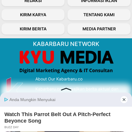
REDAKSI
INFORMASI IKLAN
KIRIM KARYA
TENTANG KAMI
KIRIM BERITA
MEDIA PARTNER
KABARBARU NETWORK
About Our Kabarbaru.co
Kabarbaru.co menyajikan berita aktual dan
inspiratif dari sudut pandang berbaik sangka
serta terverifikasi dari sumber yang tepat.
Follow Kabarbaru