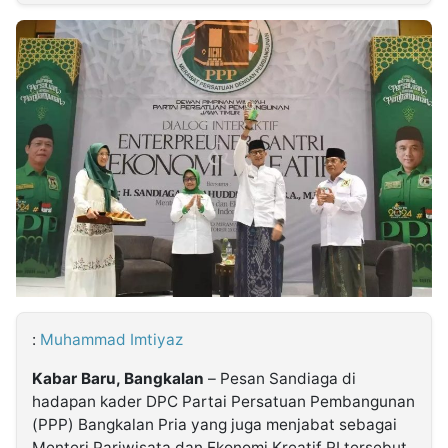
MULTIMEDIA
INDONESIA
Partner
Insight
Suara
Lens
Daily
Jalan
Idealita
Kita
Dinamikapost.com
Radar
Seedbacklink
NTB
Time
IDN
Jogja
Rakyat
News
Notice
Baru
Follow
Kabarbaru
:
Muhammad Imtiyaz
Kabar Baru, Bangkalan
– Pesan Sandiaga di
hadapan kader DPC Partai Persatuan Pembangunan
(PPP) Bangkalan Pria yang juga menjabat sebagai
Menteri Pariwisata dan Ekonomi Kreatif RI tersebut