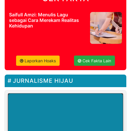
Saifull Amzi: Menulis Lagu
sebagai Cara Merekam Realitas
Kehidupan
Laporkan Hoaks
Cek Fakta Lain
JURNALISME HIJAU