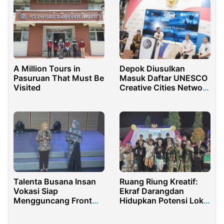
A Million Tours in
Depok Diusulkan
Pasuruan That Must Be
Masuk Daftar UNESCO
Visited
Creative Cities Network
Periode 2023
Talenta Busana Insan
Ruang Riung Kreatif:
Vokasi Siap
Ekraf Darangdan
Mengguncang Front
Hidupkan Potensi Lokal
Row Paris 2023
dan Perkuat Ekonomi
Purwakarta