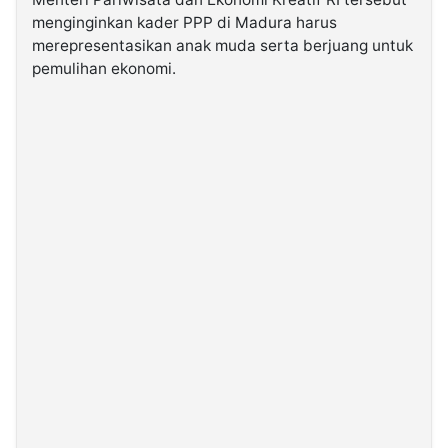
menginginkan kader PPP di Madura harus
merepresentasikan anak muda serta berjuang untuk
©
Kabarbaru.co
pemulihan ekonomi.
-
2026
PT.
Kabarbaru
Media
Holding