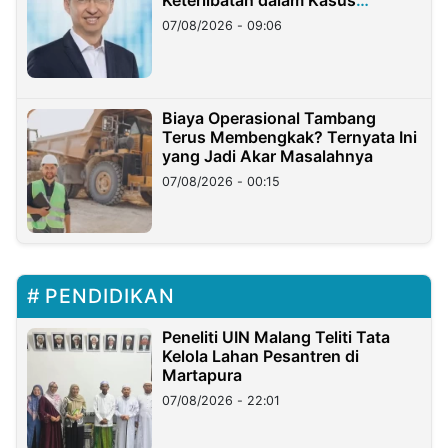
Hilangnya Dana Nasabah Rp2,58
07/08/2026 - 09:06
Miliar
Biaya Operasional Tambang
Terus Membengkak? Ternyata Ini
yang Jadi Akar Masalahnya
07/08/2026 - 00:15
PENDIDIKAN
Peneliti UIN Malang Teliti Tata
Kelola Lahan Pesantren di
Martapura
07/08/2026 - 22:01