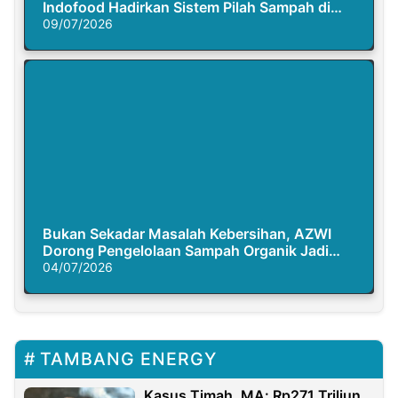
Indofood Hadirkan Sistem Pilah Sampah di
Semasa Piknik
09/07/2026
Bukan Sekadar Masalah Kebersihan, AZWI
Dorong Pengelolaan Sampah Organik Jadi
Solusi Krisis Iklim
04/07/2026
TAMBANG ENERGY
Kasus Timah, MA: Rp271 Triliun