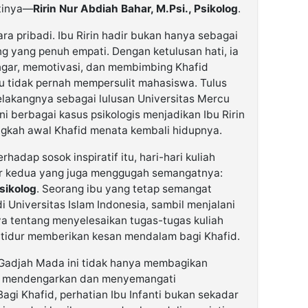
tinya—
Ririn Nur Abdiah Bahar, M.Psi., Psikolog
.
a pribadi. Ibu Ririn hadir bukan hanya sebagai
g yang penuh empati. Dengan ketulusan hati, ia
gar, memotivasi, dan membimbing Khafid
au tidak pernah mempersulit mahasiswa. Tulus
belakangnya sebagai lulusan Universitas Mercu
berbagai kasus psikologis menjadikan Ibu Ririn
ngkah awal Khafid menata kembali hidupnya.
hadap sosok inspiratif itu, hari-hari kuliah
 kedua yang juga menggugah semangatnya:
sikolog
. Seorang ibu yang tetap semangat
 Universitas Islam Indonesia, sambil menjalani
ya tentang menyelesaikan tugas-tugas kuliah
rtidur memberikan kesan mendalam bagi Khafid.
s Gadjah Mada ini tidak hanya membagikan
uga mendengarkan dan menyemangati
gi Khafid, perhatian Ibu Infanti bukan sekadar