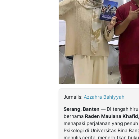
©
Kabarbaru.co
-
2026
PT.
Kabarbaru
Media
Holding
Jurnalis:
Azzahra Bahiyyah
Serang, Banten
— Di tengah hir
bernama
Raden Maulana Khafid
menapaki perjalanan yang penuh 
Psikologi di Universitas Bina Bang
menulis cerita, menerbitkan buk