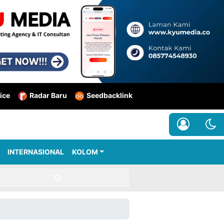
ice
Radar Baru
Seedbacklink
INTERNASIONAL
KOLOM