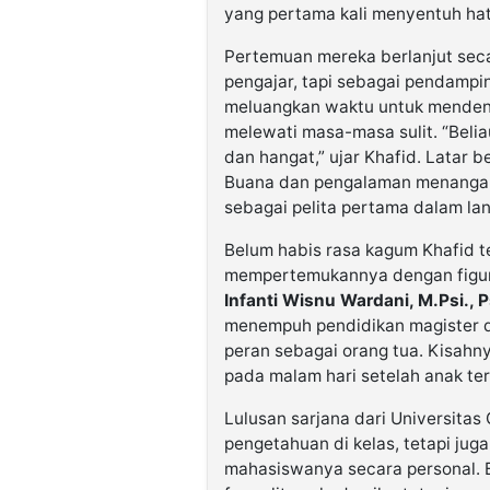
yang pertama kali menyentuh ha
Pertemuan mereka berlanjut secar
pengajar, tapi sebagai pendampin
meluangkan waktu untuk menden
melewati masa-masa sulit. “Beli
dan hangat,” ujar Khafid. Latar 
Buana dan pengalaman menangani 
sebagai pelita pertama dalam la
Belum habis rasa kagum Khafid ter
mempertemukannya dengan figur
Infanti Wisnu Wardani, M.Psi., P
menempuh pendidikan magister di
peran sebagai orang tua. Kisahn
pada malam hari setelah anak te
Lulusan sarjana dari Universita
pengetahuan di kelas, tetapi j
mahasiswanya secara personal. Ba