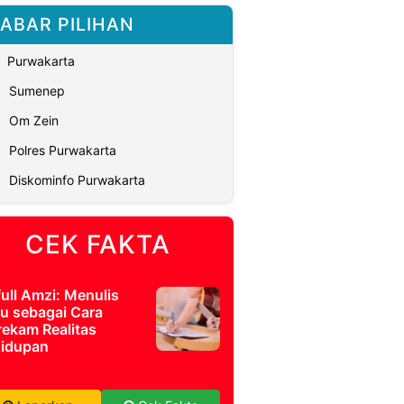
ABAR PILIHAN
Purwakarta
Sumenep
Om Zein
Polres Purwakarta
Diskominfo Purwakarta
CEK FAKTA
full Amzi: Menulis
u sebagai Cara
ekam Realitas
idupan