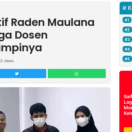
K
atif Raden Maulana
iga Dosen
impinya
12
views
Sai
Lag
Mer
Keh