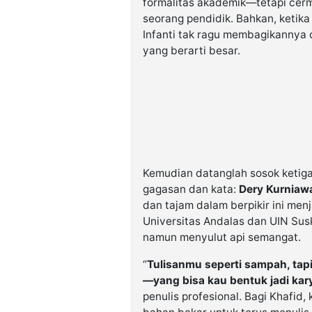
formalitas akademik—tetapi cerm
seorang pendidik. Bahkan, ketika
Infanti tak ragu membagikannya 
yang berarti besar.
Kemudian datanglah sosok ketig
gagasan dan kata:
Dery Kurniawa
dan tajam dalam berpikir ini men
Universitas Andalas dan UIN Susk
namun menyulut api semangat.
“
Tulisanmu seperti sampah, tap
—yang bisa kau bentuk jadi kary
penulis profesional. Bagi Khafid