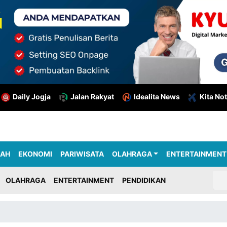
Daily Jogja
Jalan Rakyat
Idealita News
Kita Not
RAH
EKONOMI
PARIWISATA
OLAHRAGA
ENTERTAINMENT
OLAHRAGA
ENTERTAINMENT
PENDIDIKAN