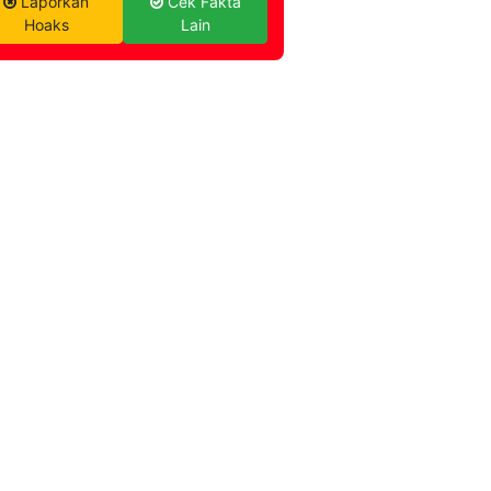
Laporkan
Cek Fakta
Hoaks
Lain