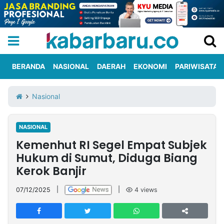
BERANDA
NASIONAL
DAERAH
EKONOMI
PARIWISATA
Informasi
KabarbaruTV
Kirim
Tentang
Nasional
Iklan
Berita
Kami
NASIONAL
Berita
Kemenhut RI Segel Empat Subjek
Nasional
International
Olahraga
Entertainment
Daerah
Pariwisata
Kuliner
Kolom
Hukum di Sumut, Diduga Biang
Kerok Banjir
Network
07/12/2025
|
|
4
views
PT
TREETAN