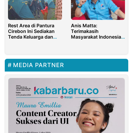
Rest Area di Pantura
Anis Matta:
Cirebon Ini Sediakan
Terimakasih
Tenda Keluarga dan
Masyarakat Indonesia
Cukur Gratis, Pemudik
Sudah Memilih Partai
Wajib Mampir Nih
Gelora
MEDIA PARTNER