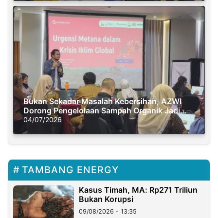
Bukan Sekadar Masalah Kebersihan, AZWI
Dorong Pengelolaan Sampah Organik Jadi
Solusi Krisis Iklim
04/07/2026
TAMBANG ENERGY
Kasus Timah, MA: Rp271 Triliun
Bukan Korupsi
09/08/2026 - 13:35