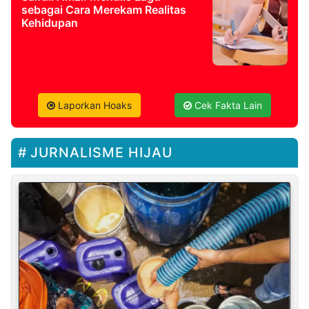
sebagai Cara Merekam Realitas
Kehidupan
Laporkan Hoaks
Cek Fakta Lain
JURNALISME HIJAU