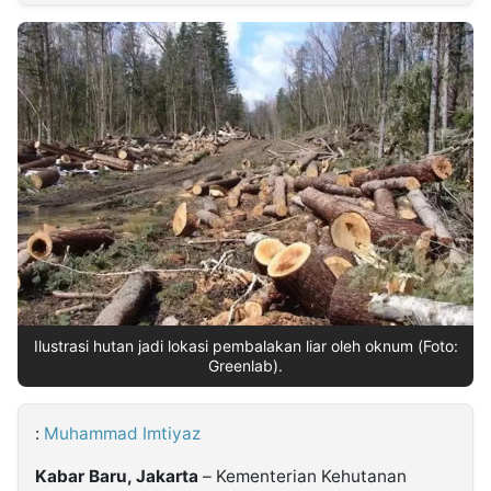
MULTIMEDIA
INDONESIA
Partner
Insight
Suara
Lens
Daily
Jalan
Idealita
Kita
Dinamikapost.com
Radar
Seedbacklink
NTB
Time
IDN
Jogja
Rakyat
News
Notice
Baru
Follow
Kabarbaru
Ilustrasi hutan jadi lokasi pembalakan liar oleh oknum (Foto:
Greenlab).
:
Muhammad Imtiyaz
Kabar Baru, Jakarta
– Kementerian Kehutanan