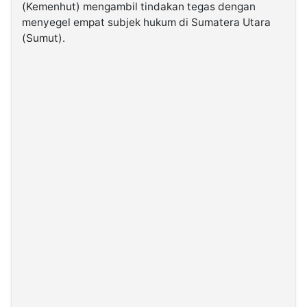
(Kemenhut) mengambil tindakan tegas dengan
menyegel empat subjek hukum di Sumatera Utara
©
(Sumut).
Kabarbaru.co
-
2026
PT.
Kabarbaru
Media
Holding