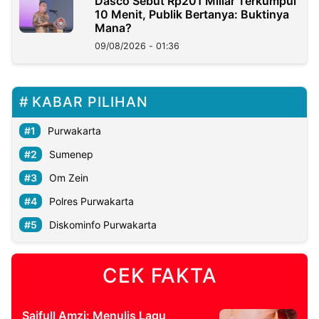
Dasco Sebut Rp201 Miliar Terkumpul
10 Menit, Publik Bertanya: Buktinya
Mana?
09/08/2026 - 01:36
KABAR PILIHAN
Purwakarta
Sumenep
Om Zein
Polres Purwakarta
Diskominfo Purwakarta
CEK FAKTA
Saifull Amzi: Menulis Lagu