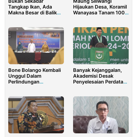
Maung Siliwangi
Bukan Sekadar
Hijaukan Desa, Koramil
Tangkap Ikan, Ada
Wanayasa Tanam 100
Makna Besar di Balik
Pohon di Sukajadi
Gubyag Balong Hari
Jadi Purwakarta
Banyak Kejanggalan,
Bone Bolango Kembali
Akademisi Desak
Unggul Dalam
Penyelesaian Perdata
Perlindungan
Untuk Rosiady
Perempuan Dan Anak