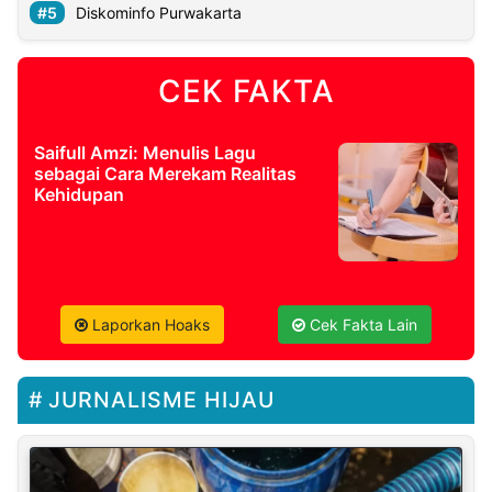
Diskominfo Purwakarta
CEK FAKTA
Saifull Amzi: Menulis Lagu
sebagai Cara Merekam Realitas
Kehidupan
Laporkan Hoaks
Cek Fakta Lain
JURNALISME HIJAU