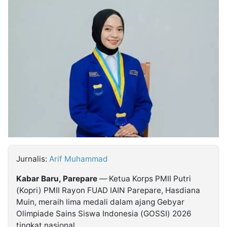
MULTIMEDIA
INDONESIA
Partner
Insight
Suara
Lens
Daily
Jalan
Idealita
Kita
Dinamikapost.com
Radar
Seedbacklink
NTB
Time
IDN
Jogja
Rakyat
News
Notice
Baru
Follow
Kabarbaru
Jurnalis:
Arif Muhammad
Kabar Baru, Parepare
— Ketua Korps PMII Putri
(Kopri) PMII Rayon FUAD IAIN Parepare, Hasdiana
Muin, meraih lima medali dalam ajang Gebyar
Olimpiade Sains Siswa Indonesia (GOSSI) 2026
tingkat nasional.