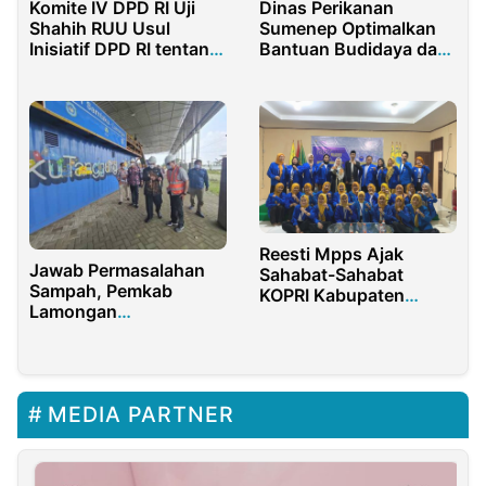
Komite IV DPD RI Uji
Dinas Perikanan
Shahih RUU Usul
Sumenep Optimalkan
Inisiatif DPD RI tentang
Bantuan Budidaya dari
Pinjaman Daerah
Provinsi
Reesti Mpps Ajak
Jawab Permasalahan
Sahabat-Sahabat
Sampah, Pemkab
KOPRI Kabupaten
Lamongan
Bekasi Terlibat Dalam
Kembangkan
Dunia Digital
SAMTAKU
MEDIA PARTNER