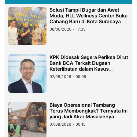
Solusi Tampil Bugar dan Awet
Muda, HLL Wellness Center Buka
Cabang Baru di Kota Surabaya
08/08/2026 - 17:35
KPK Didesak Segera Periksa Dirut
Bank BCA Terkait Dugaan
Keterlibatan dalam Kasus
Hilangnya Dana Nasabah Rp2,58
07/08/2026 - 09:06
Miliar
Biaya Operasional Tambang
Terus Membengkak? Ternyata Ini
yang Jadi Akar Masalahnya
07/08/2026 - 00:15