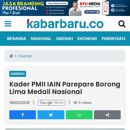
BERANDA
NASIONAL
DAERAH
EKONOMI
PARIWISATA
Informasi
KabarbaruTV
Kirim
Tentang
Daerah
Iklan
Berita
Kami
DAERAH
Berita
Kader PMII IAIN Parepare Borong
Nasional
International
Olahraga
Entertainment
Daerah
Pariwisata
Kuliner
Kolom
Lima Medali Nasional
18/02/2026
|
|
3
views
Network
PT
TREETAN