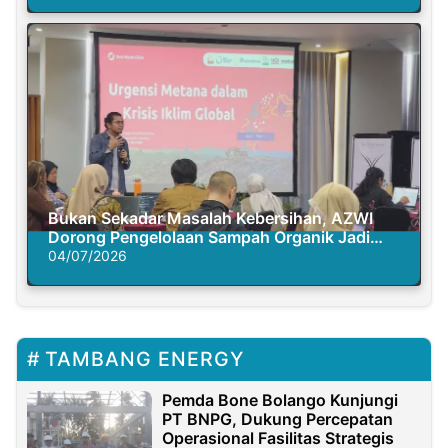
Bukan Sekadar Masalah Kebersihan, AZWI
Dorong Pengelolaan Sampah Organik Jadi
Solusi Krisis Iklim
04/07/2026
TAMBANG ENERGY
Pemda Bone Bolango Kunjungi
PT BNPG, Dukung Percepatan
Operasional Fasilitas Strategis