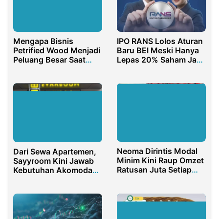
Mengapa Bisnis
IPO RANS Lolos Aturan
Petrified Wood Menjadi
Baru BEI Meski Hanya
Peluang Besar Saat
Lepas 20% Saham Jadi
Rupiah Melemah
Sorotan
Neoma Dirintis Modal
Dari Sewa Apartemen,
Minim Kini Raup Omzet
Sayyroom Kini Jawab
Ratusan Juta Setiap
Kebutuhan Akomodasi
Bulan
Modern