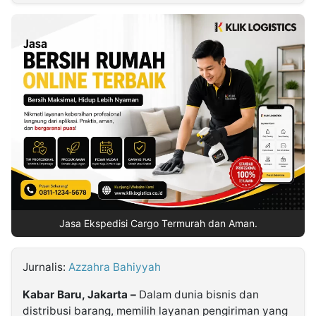
MULTIMEDIA
INDONESIA
Partner
Insight
Suara
Lens
Daily
Jalan
Idealita
Kita
Dinamikapost.com
Radar
Seedbacklink
NTB
Time
IDN
Jogja
Rakyat
News
Notice
Baru
Follow
Kabarbaru
Jasa Ekspedisi Cargo Termurah dan Aman.
Jurnalis:
Azzahra Bahiyyah
Kabar Baru, Jakarta –
Dalam dunia bisnis dan
distribusi barang, memilih layanan pengiriman yang