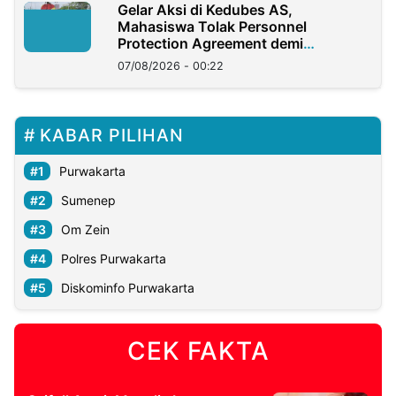
Gelar Aksi di Kedubes AS,
Mahasiswa Tolak Personnel
Protection Agreement demi
Kedaulatan Negara
07/08/2026 - 00:22
KABAR PILIHAN
Purwakarta
Sumenep
Om Zein
Polres Purwakarta
Diskominfo Purwakarta
CEK FAKTA