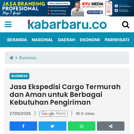
BERANDA
NASIONAL
DAERAH
EKONOMI
PARIWISATA
Informasi
KabarbaruTV
Kirim
Tentang
Business
Iklan
Berita
Kami
BUSINESS
Berita
Jasa Ekspedisi Cargo Termurah
Nasional
International
Olahraga
Entertainment
Daerah
Pariwisata
Kuliner
Kolom
dan Aman untuk Berbagai
Kebutuhan Pengiriman
Network
27/05/2026
|
|
6
views
PT
TREETAN