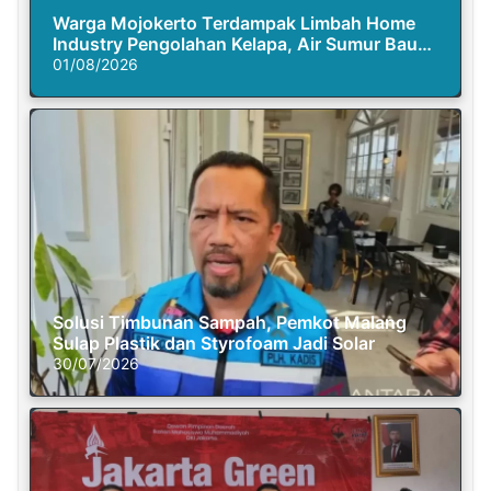
Warga Mojokerto Terdampak Limbah Home
Industry Pengolahan Kelapa, Air Sumur Bau
Busuk
01/08/2026
Solusi Timbunan Sampah, Pemkot Malang
Sulap Plastik dan Styrofoam Jadi Solar
30/07/2026