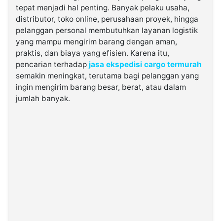
tepat menjadi hal penting. Banyak pelaku usaha,
distributor, toko online, perusahaan proyek, hingga
©
pelanggan personal membutuhkan layanan logistik
Kabarbaru.co
-
yang mampu mengirim barang dengan aman,
2026
praktis, dan biaya yang efisien. Karena itu,
pencarian terhadap
jasa ekspedisi cargo termurah
PT.
semakin meningkat, terutama bagi pelanggan yang
Kabarbaru
Media
ingin mengirim barang besar, berat, atau dalam
Holding
jumlah banyak.