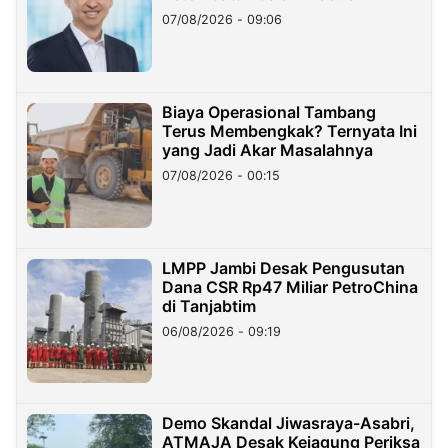
Hilangnya Dana Nasabah Rp2,58
07/08/2026 - 09:06
Miliar
Biaya Operasional Tambang
Terus Membengkak? Ternyata Ini
yang Jadi Akar Masalahnya
07/08/2026 - 00:15
LMPP Jambi Desak Pengusutan
Dana CSR Rp47 Miliar PetroChina
di Tanjabtim
06/08/2026 - 09:19
Demo Skandal Jiwasraya-Asabri,
ATMAJA Desak Kejagung Periksa