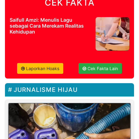
CEK FAKTA
Saifull Amzi: Menulis Lagu
sebagai Cara Merekam Realitas
Kehidupan
Laporkan Hoaks
Cek Fakta Lain
JURNALISME HIJAU