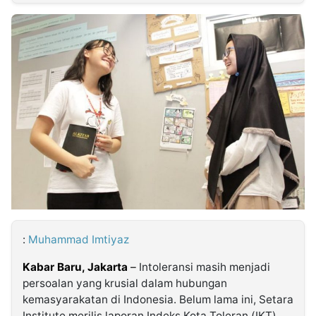
MULTIMEDIA
INDONESIA
Partner
Insight
Suara
Lens
Daily
Jalan
Idealita
Kita
Dinamikapost.com
Radar
Seedbacklink
NTB
Time
IDN
Jogja
Rakyat
News
Notice
Baru
Follow
Kabarbaru
:
Muhammad Imtiyaz
Kabar Baru, Jakarta
–
Intoleransi masih menjadi
persoalan yang krusial dalam hubungan
kemasyarakatan di Indonesia. Belum lama ini, Setara
Institute merilis laporan Indeks Kota Toleran (IKT)