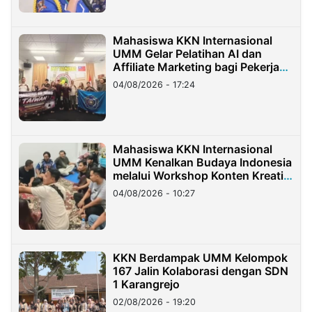
Mahasiswa KKN Internasional
UMM Gelar Pelatihan AI dan
Affiliate Marketing bagi Pekerja
Migran Indonesia di Taiwan
04/08/2026 - 17:24
Mahasiswa KKN Internasional
UMM Kenalkan Budaya Indonesia
melalui Workshop Konten Kreatif
di Taiwan
04/08/2026 - 10:27
KKN Berdampak UMM Kelompok
167 Jalin Kolaborasi dengan SDN
1 Karangrejo
02/08/2026 - 19:20