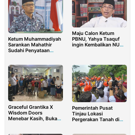
Maju Calon Ketum
Ketum Muhammadiyah
PBNU, Yahya Tsaquf
Sarankan Mahathir
ingin Kembalikan NU
Sudahi Penyataan
sebagai Penyangga
Memicu Ketegangan
NKRI
Dengan RI
Graceful Grantika X
Pemerintah Pusat
Wisdom Doors
Tinjau Lokasi
Menebar Kasih, Bukan
Pergerakan Tanah di
Hanya Materi
Purwakarta