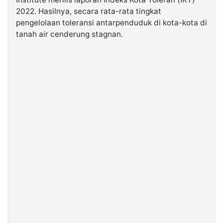
2022. Hasilnya, secara rata-rata tingkat
pengelolaan toleransi antarpenduduk di kota-kota di
©
Kabarbaru.co
tanah air cenderung stagnan.
-
2026
PT.
Kabarbaru
Media
Holding