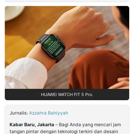
MULTIMEDIA
INDONESIA
Partner
Insight
Suara
Lens
Daily
Jalan
Idealita
Kita
Dinamikapost.com
Radar
Seedbacklink
NTB
Time
IDN
Jogja
Rakyat
News
Notice
Baru
Follow
Kabarbaru
HUAWEI WATCH FIT 5 Pro.
Jurnalis:
Azzahra Bahiyyah
Kabar Baru, Jakarta
– Bagi Anda yang mencari jam
tangan pintar dengan teknologi terkini dan desain