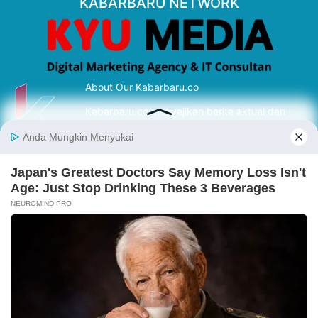
KABARBARU NETWORK
About Our Kabarbaru.co
Kabarbaru.co menyajikan berita aktual dan
inspiratif dari sudut pandang berbaik sangka
serta terverifikasi dari sumber yang tepat.
Follow Kabarbaru
Kabarbaru.co
Copyright © 2026. All rights reserved