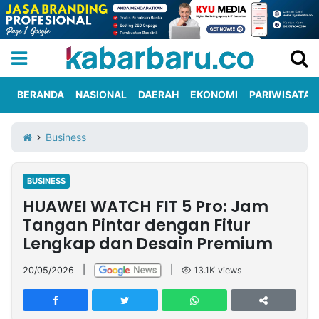
BERANDA
NASIONAL
DAERAH
EKONOMI
PARIWISATA
Informasi
KabarbaruTV
Kirim
Tentang
Business
Iklan
Berita
Kami
BUSINESS
Berita
HUAWEI WATCH FIT 5 Pro: Jam
Nasional
International
Olahraga
Entertainment
Daerah
Pariwisata
Kuliner
Kolom
Tangan Pintar dengan Fitur
Lengkap dan Desain Premium
Network
20/05/2026
|
|
13.1K
views
PT
TREETAN