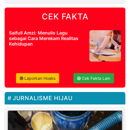
CEK FAKTA
Saifull Amzi: Menulis Lagu
sebagai Cara Merekam Realitas
Kehidupan
Laporkan Hoaks
Cek Fakta Lain
JURNALISME HIJAU