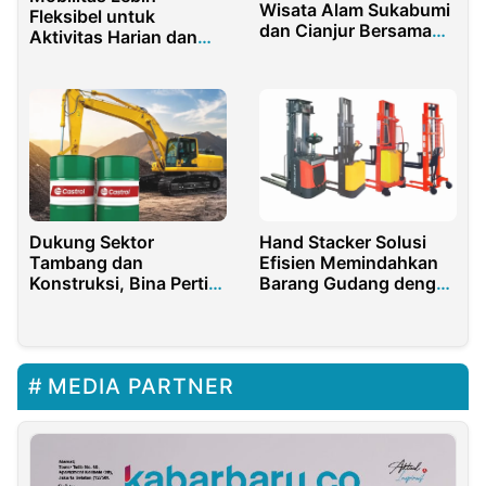
Wisata Alam Sukabumi
Fleksibel untuk
dan Cianjur Bersama
Aktivitas Harian dan
Bhisa Wisata
Operasional di Ibu Kota
Dukung Sektor
Hand Stacker Solusi
Tambang dan
Efisien Memindahkan
Konstruksi, Bina Pertiwi
Barang Gudang dengan
Amankan Stok Oli
Aman dan Mudah
Castrol Nasional
MEDIA PARTNER