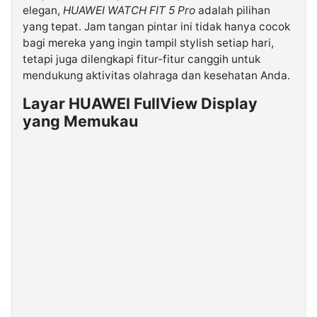
elegan,
HUAWEI WATCH FIT 5 Pro
adalah pilihan
yang tepat. Jam tangan pintar ini tidak hanya cocok
©
bagi mereka yang ingin tampil stylish setiap hari,
Kabarbaru.co
-
tetapi juga dilengkapi fitur-fitur canggih untuk
2026
mendukung aktivitas olahraga dan kesehatan Anda.
Layar HUAWEI FullView Display
PT.
Kabarbaru
yang Memukau
Media
Holding