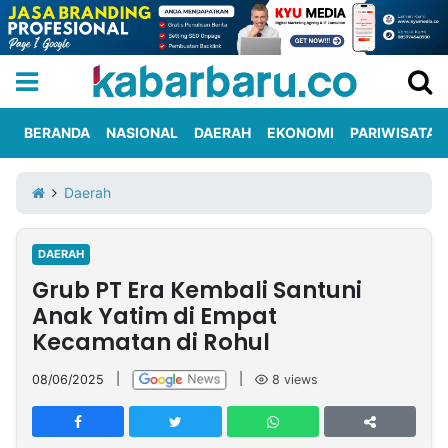
BERANDA
NASIONAL
DAERAH
EKONOMI
PARIWISATA
Informasi
KabarbaruTV
Kirim
Tentang
Daerah
Iklan
Berita
Kami
DAERAH
Berita
Grub PT Era Kembali Santuni
Nasional
International
Olahraga
Entertainment
Daerah
Pariwisata
Kuliner
Kolom
Anak Yatim di Empat
Kecamatan di Rohul
Network
08/06/2025
|
|
8
views
PT
TREETAN