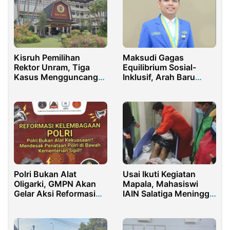
Kisruh Pemilihan
Maksudi Gagas
Rektor Unram, Tiga
Equilibrium Sosial-
Kasus Mengguncang
Inklusif, Arah Baru
Marwah Demokrasi
Gerakan PMII Jatim
Kampus
Polri Bukan Alat
Usai Ikuti Kegiatan
Oligarki, GMPN Akan
Mapala, Mahasiswi
Gelar Aksi Reformasi
IAIN Salatiga Meninggal
Kelembagaan Polri
Dunia