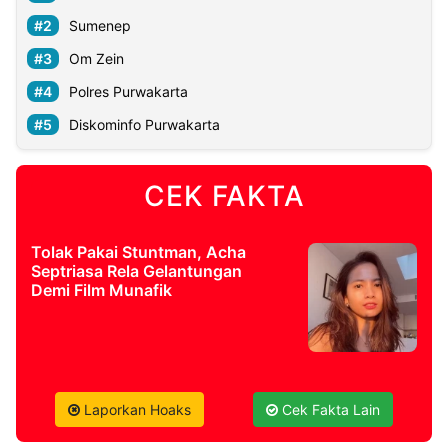
Sumenep
Om Zein
Polres Purwakarta
Diskominfo Purwakarta
CEK FAKTA
Tolak Pakai Stuntman, Acha
Septriasa Rela Gelantungan
Demi Film Munafik
Laporkan Hoaks
Cek Fakta Lain