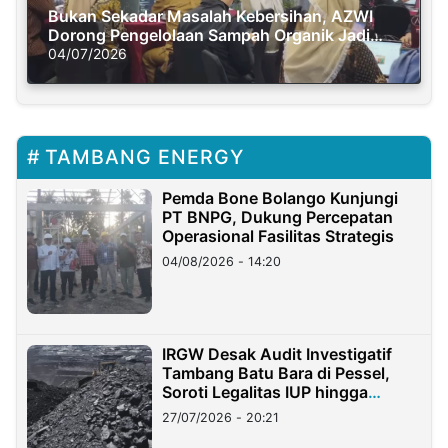
Bukan Sekadar Masalah Kebersihan, AZWI
Dorong Pengelolaan Sampah Organik Jadi
Solusi Krisis Iklim
04/07/2026
TAMBANG ENERGY
Pemda Bone Bolango Kunjungi
PT BNPG, Dukung Percepatan
Operasional Fasilitas Strategis
04/08/2026 - 14:20
IRGW Desak Audit Investigatif
Tambang Batu Bara di Pessel,
Soroti Legalitas IUP hingga
Stockpile
27/07/2026 - 20:21