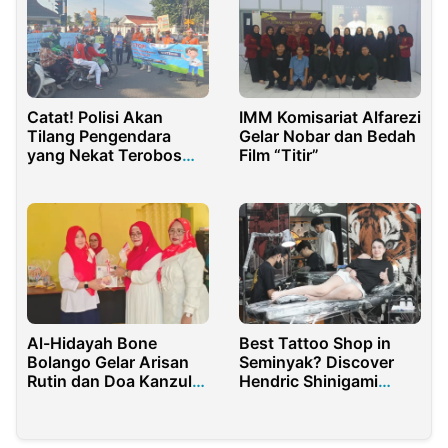
Catat! Polisi Akan
IMM Komisariat Alfarezi
Tilang Pengendara
Gelar Nobar dan Bedah
yang Nekat Terobos
Film “Titir”
Palang Pintu
Perlintasan Kereta Api
Al-Hidayah Bone
Best Tattoo Shop in
Bolango Gelar Arisan
Seminyak? Discover
Rutin dan Doa Kanzul
Hendric Shinigami
Arasy, Semarakkan
Tattoo Studio
HUT Ke-81 RI