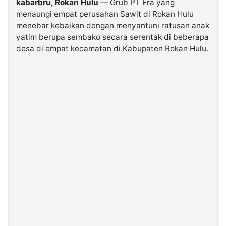
kabarbru, Rokan Hulu
— Grub PT Era yang
menaungi empat perusahan Sawit di Rokan Hulu
menebar kebaikan dengan menyantuni ratusan anak
©
Kabarbaru.co
yatim berupa sembako secara serentak di beberapa
-
2026
desa di empat kecamatan di Kabupaten Rokan Hulu.
PT.
Kabarbaru
Media
Holding