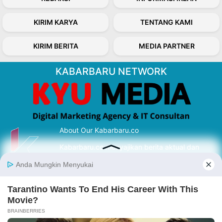
KIRIM KARYA
TENTANG KAMI
KIRIM BERITA
MEDIA PARTNER
KABARBARU NETWORK
About Our Kabarbaru.co
Kabarbaru.co menyajikan berita aktual dan
inspiratif dari sudut pandang berbaik sangka
serta terverifikasi dari sumber yang tepat.
Follow Kabarbaru