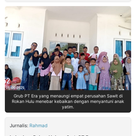
MULTIMEDIA
INDONESIA
Partner
Insight
Suara
Lens
Daily
Jalan
Idealita
Kita
Dinamikapost.com
Radar
Seedbacklink
NTB
Time
IDN
Jogja
Rakyat
News
Notice
Baru
Follow
Kabarbaru
Grub PT Era yang menaungi empat perusahan Sawit di
Rokan Hulu menebar kebaikan dengan menyantuni anak
yatim.
Jurnalis:
Rahmad