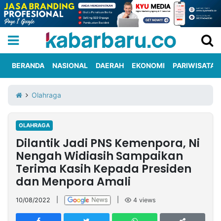
BERANDA
NASIONAL
DAERAH
EKONOMI
PARIWISATA
Informasi
KabarbaruTV
Kirim
Tentang
Olahraga
Iklan
Berita
Kami
OLAHRAGA
Berita
Dilantik Jadi PNS Kemenpora, Ni
Nasional
International
Olahraga
Entertainment
Daerah
Pariwisata
Kuliner
Kolom
Nengah Widiasih Sampaikan
Terima Kasih Kepada Presiden
dan Menpora Amali
Network
10/08/2022
|
|
4
views
PT
TREETAN