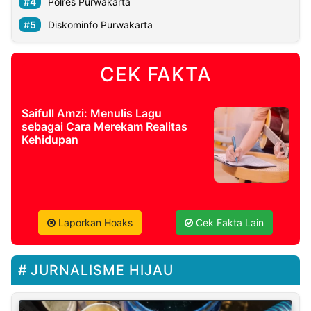
Polres Purwakarta
Diskominfo Purwakarta
CEK FAKTA
Saifull Amzi: Menulis Lagu
sebagai Cara Merekam Realitas
Kehidupan
Laporkan Hoaks
Cek Fakta Lain
JURNALISME HIJAU