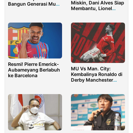
Miskin, Dani Alves Siap
Bangun Generasi Muda
Membantu, Lionel
sebagai Kader Bangsa
Messi Siap Merapat?
Resmi! Pierre Emerick-
MU Vs Man. City:
Aubameyang Berlabuh
Kembalinya Ronaldo di
ke Barcelona
Derby Manchester
setelah 12 Tahun