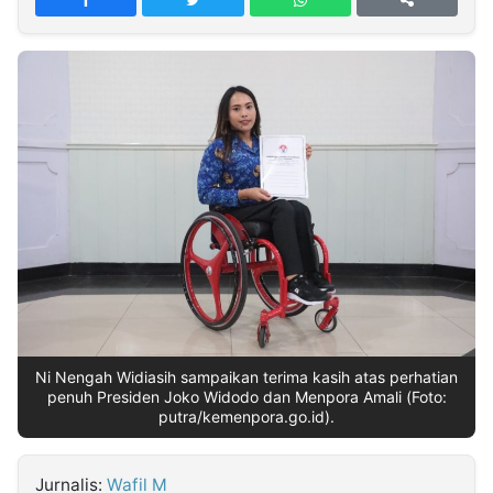
MULTIMEDIA
INDONESIA
Partner
Insight
Suara
Lens
Daily
Jalan
Idealita
Kita
Dinamikapost.com
Radar
Seedbacklink
NTB
Time
IDN
Jogja
Rakyat
News
Notice
Baru
Follow
Kabarbaru
Ni Nengah Widiasih sampaikan terima kasih atas perhatian
penuh Presiden Joko Widodo dan Menpora Amali (Foto:
putra/kemenpora.go.id).
Jurnalis:
Wafil M