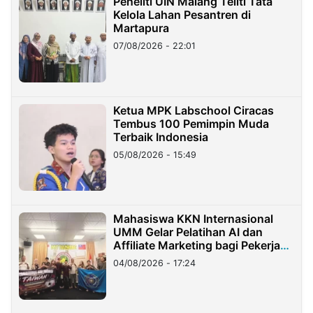
Peneliti UIN Malang Teliti Tata
Kelola Lahan Pesantren di
Martapura
07/08/2026 - 22:01
Ketua MPK Labschool Ciracas
Tembus 100 Pemimpin Muda
Terbaik Indonesia
05/08/2026 - 15:49
Mahasiswa KKN Internasional
UMM Gelar Pelatihan AI dan
Affiliate Marketing bagi Pekerja
Migran Indonesia di Taiwan
04/08/2026 - 17:24