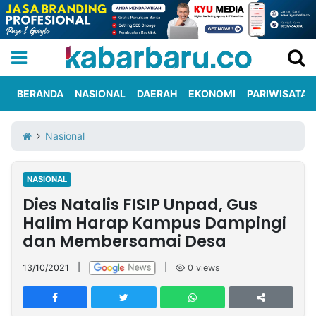
BERANDA
NASIONAL
DAERAH
EKONOMI
PARIWISATA
Informasi
KabarbaruTV
Kirim
Tentang
Nasional
Iklan
Berita
Kami
NASIONAL
Berita
Dies Natalis FISIP Unpad, Gus
Nasional
International
Olahraga
Entertainment
Daerah
Pariwisata
Kuliner
Kolom
Halim Harap Kampus Dampingi
dan Membersamai Desa
Network
13/10/2021
|
|
0
views
PT
TREETAN