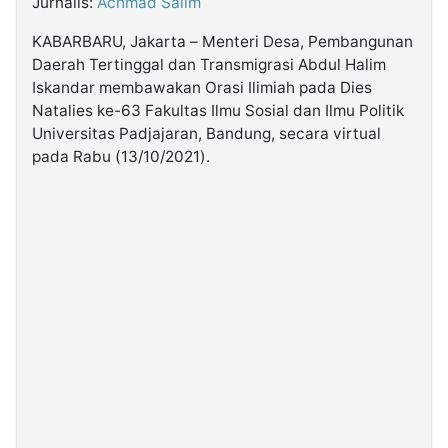
Jurnalis:
Achmad Salim
KABARBARU, Jakarta – Menteri Desa, Pembangunan
©
Daerah Tertinggal dan Transmigrasi Abdul Halim
Kabarbaru.co
-
Iskandar membawakan Orasi Ilimiah pada Dies
2026
Natalies ke-63 Fakultas Ilmu Sosial dan Ilmu Politik
Universitas Padjajaran, Bandung, secara virtual
PT.
pada Rabu (13/10/2021).
Kabarbaru
Media
Holding