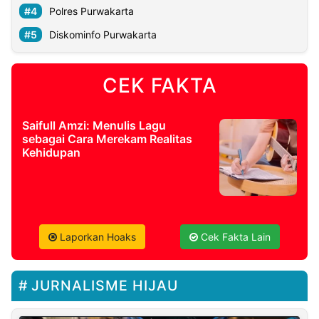
Polres Purwakarta
Diskominfo Purwakarta
CEK FAKTA
Saifull Amzi: Menulis Lagu
sebagai Cara Merekam Realitas
Kehidupan
Laporkan Hoaks
Cek Fakta Lain
JURNALISME HIJAU