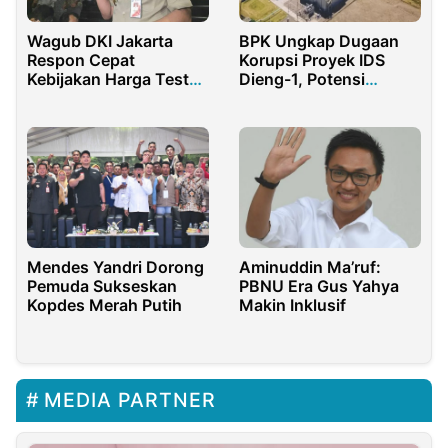
BPK Ungkap Dugaan
Wagub DKI Jakarta
Korupsi Proyek IDS
Respon Cepat
Dieng-1, Potensi
Kebijakan Harga Test
Kerugian Negara
PCR Jadi 275 Ribu
Rp25,69 Miliar
Mendes Yandri Dorong
Aminuddin Ma’ruf:
Pemuda Sukseskan
PBNU Era Gus Yahya
Kopdes Merah Putih
Makin Inklusif
MEDIA PARTNER