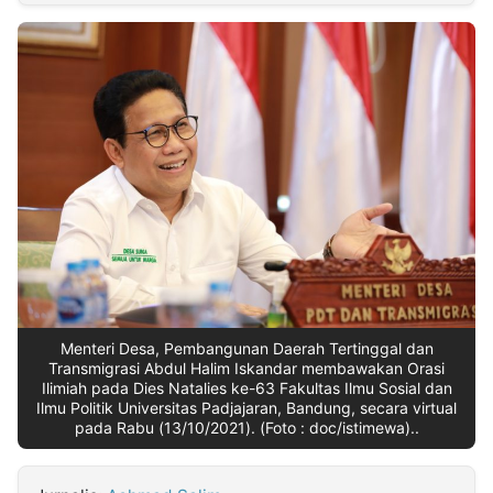
MULTIMEDIA
INDONESIA
Partner
Insight
Suara
Lens
Daily
Jalan
Idealita
Kita
Dinamikapost.com
Radar
Seedbacklink
NTB
Time
IDN
Jogja
Rakyat
News
Notice
Baru
Follow
Kabarbaru
Menteri Desa, Pembangunan Daerah Tertinggal dan
Transmigrasi Abdul Halim Iskandar membawakan Orasi
Ilimiah pada Dies Natalies ke-63 Fakultas Ilmu Sosial dan
Ilmu Politik Universitas Padjajaran, Bandung, secara virtual
pada Rabu (13/10/2021). (Foto : doc/istimewa)..