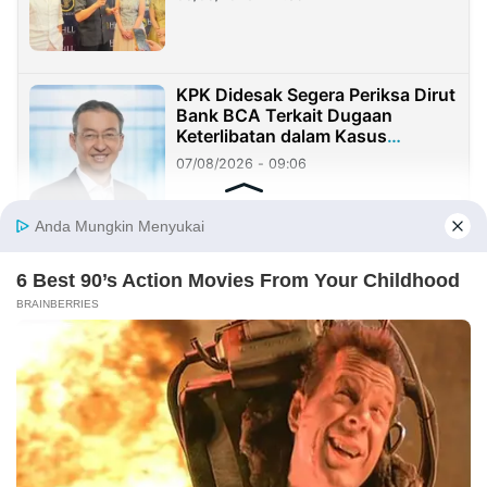
KPK Didesak Segera Periksa Dirut
Bank BCA Terkait Dugaan
Keterlibatan dalam Kasus
Hilangnya Dana Nasabah Rp2,58
07/08/2026 - 09:06
Miliar
Biaya Operasional Tambang
Terus Membengkak? Ternyata Ini
yang Jadi Akar Masalahnya
07/08/2026 - 00:15
PENDIDIKAN