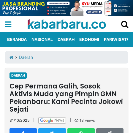
BERANDA
NASIONAL
DAERAH
EKONOMI
PARIWISATA
Informasi
KabarbaruTV
Kirim
Tentang
Daerah
Iklan
Berita
Kami
DAERAH
Berita
Cep Permana Galih, Sosok
Nasional
International
Olahraga
Entertainment
Daerah
Pariwisata
Kuliner
Kolom
Aktivis Muda yang Pimpin GMN
Pekanbaru: Kami Pecinta Jokowi
Sejati
Network
31/10/2025
|
|
13
views
PT
TREETAN