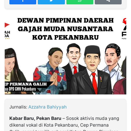
MULTIMEDIA
INDONESIA
Partner
Insight
Suara
Lens
Daily
Jalan
Idealita
Kita
Dinamikapost.com
Radar
Seedbacklink
NTB
Time
IDN
Jogja
Rakyat
News
Notice
Baru
Follow
Kabarbaru
Jurnalis:
Azzahra Bahiyyah
Kabar Baru, Pekan Baru
– Sosok aktivis muda yang
dikenal vokal di Kota Pekanbaru, Cep Permana