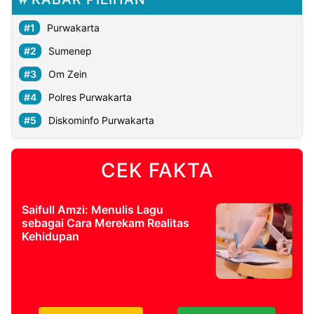
Purwakarta
Sumenep
Om Zein
Polres Purwakarta
Diskominfo Purwakarta
CEK FAKTA
Saifull Amzi: Menulis Lagu
sebagai Cara Merekam Realitas
Kehidupan