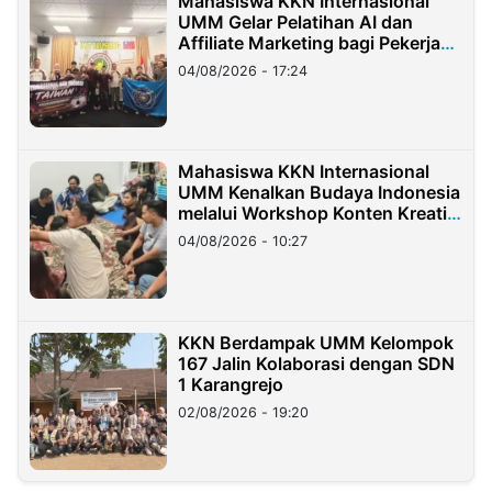
Mahasiswa KKN Internasional
UMM Gelar Pelatihan AI dan
Affiliate Marketing bagi Pekerja
Migran Indonesia di Taiwan
04/08/2026 - 17:24
Mahasiswa KKN Internasional
UMM Kenalkan Budaya Indonesia
melalui Workshop Konten Kreatif
di Taiwan
04/08/2026 - 10:27
KKN Berdampak UMM Kelompok
167 Jalin Kolaborasi dengan SDN
1 Karangrejo
02/08/2026 - 19:20