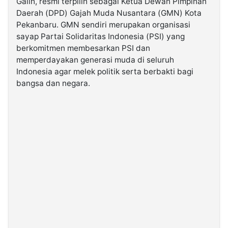
Galih, resmi terpilih sebagai Ketua Dewan Pimpinan
Daerah (DPD) Gajah Muda Nusantara (GMN) Kota
Pekanbaru. GMN sendiri merupakan organisasi
©
Kabarbaru.co
sayap Partai Solidaritas Indonesia (PSI) yang
-
2026
berkomitmen membesarkan PSI dan
memperdayakan generasi muda di seluruh
Indonesia agar melek politik serta berbakti bagi
PT.
Kabarbaru
bangsa dan negara.
Media
Holding