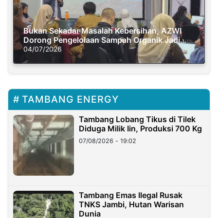
Bukan Sekadar Masalah Kebersihan, AZWI
Dorong Pengelolaan Sampah Organik Jadi
Solusi Krisis Iklim
04/07/2026
TAMBANG ENERGY
Tambang Lobang Tikus di Tilek
Diduga Milik Iin, Produksi 700 Kg
07/08/2026 - 19:02
Tambang Emas Ilegal Rusak
TNKS Jambi, Hutan Warisan
Dunia