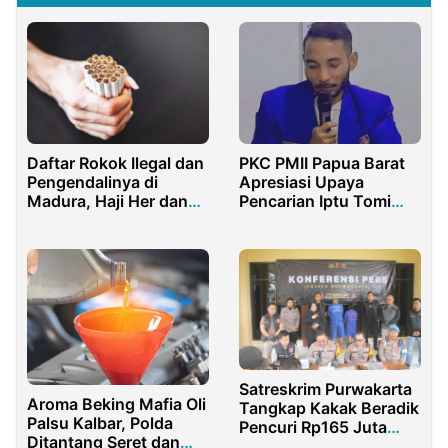
PKC PMII Papua Barat
Daftar Rokok Ilegal dan
Apresiasi Upaya
Pengendalinya di
Pencarian Iptu Tomi
Madura, Haji Her dan
Marbun yang Hilang
Haji Saleh Disebut
Saat Tugas di Teluk
Bintuni
Satreskrim Purwakarta
Aroma Beking Mafia Oli
Tangkap Kakak Beradik
Palsu Kalbar, Polda
Pencuri Rp165 Juta
Ditantang Seret dan
Bermodus