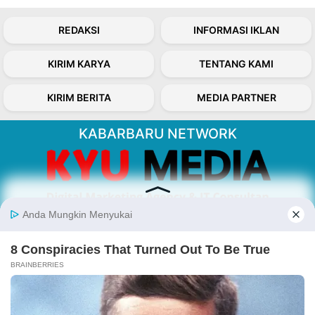
REDAKSI
INFORMASI IKLAN
KIRIM KARYA
TENTANG KAMI
KIRIM BERITA
MEDIA PARTNER
KABARBARU NETWORK
About Our Kabarbaru.co
Kabarbaru.co menyajikan berita aktual dan
inspiratif dari sudut pandang berbaik sangka
serta terverifikasi dari sumber yang tepat.
Follow Kabarbaru