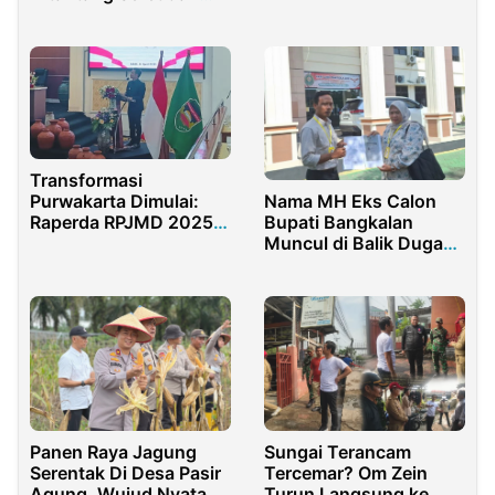
Borgol Edi Chou
Gelandangan
Sebagai Aktor
Intelektual
Transformasi
Nama MH Eks Calon
Purwakarta Dimulai:
Bupati Bangkalan
Raperda RPJMD 2025–
Muncul di Balik Dugaan
2029 Masuki Tahap
Perampasan Tanah
Krusial
Wakaf
Panen Raya Jagung
Sungai Terancam
Serentak Di Desa Pasir
Tercemar? Om Zein
Agung, Wujud Nyata
Turun Langsung ke