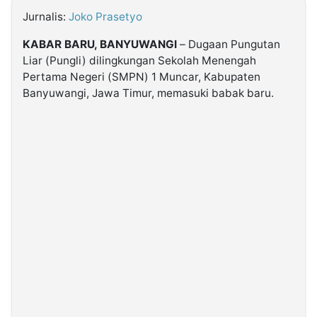
Jurnalis:
Joko Prasetyo
©
KABAR BARU, BANYUWANGI
– Dugaan Pungutan
Kabarbaru.co
-
Liar (Pungli) dilingkungan Sekolah Menengah
2026
Pertama Negeri (SMPN) 1 Muncar, Kabupaten
Banyuwangi, Jawa Timur, memasuki babak baru.
PT.
Kabarbaru
Media
Holding