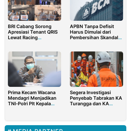
BRI Cabang Sorong
APBN Tanpa Defisit
Apresiasi Tenant QRIS
Harus Dimulai dari
Lewat Racing
Pembersihan Skandal
Pedagang
BLBI BCA
Segera Investigasi
Prima Kecam Wacana
Penyebab Tabrakan KA
Mendagri Menjadikan
Turangga dan KA
TNI-Polri Plt Kepala
Bandung Raya
Daerah 2024.