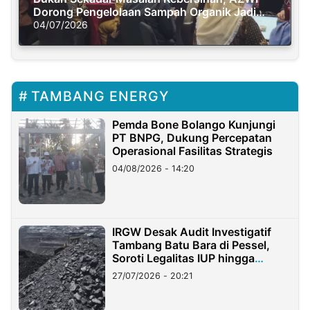
Dorong Pengelolaan Sampah Organik Jadi
Solusi Krisis Iklim
04/07/2026
TAMBANG ENERGY
Pemda Bone Bolango Kunjungi
PT BNPG, Dukung Percepatan
Operasional Fasilitas Strategis
04/08/2026 - 14:20
IRGW Desak Audit Investigatif
Tambang Batu Bara di Pessel,
Soroti Legalitas IUP hingga
Stockpile
27/07/2026 - 20:21