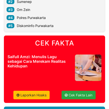
Sumenep
Om Zein
Polres Purwakarta
Diskominfo Purwakarta
CEK FAKTA
Saifull Amzi: Menulis Lagu
sebagai Cara Merekam Realitas
Kehidupan
Laporkan Hoaks
Cek Fakta Lain