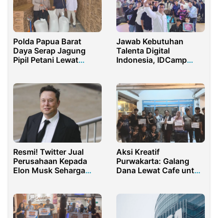
Polda Papua Barat
Jawab Kebutuhan
Daya Serap Jagung
Talenta Digital
Pipil Petani Lewat
Indonesia, IDCamp
Bulog Sorong
2023 Indosat Ooredoo
Hadirkan Dua Kelas
Baru
Resmi! Twitter Jual
Aksi Kreatif
Perusahaan Kepada
Purwakarta: Galang
Elon Musk Seharga
Dana Lewat Cafe untuk
$44 Miliar
Sukabumi