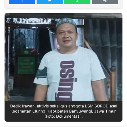
MULTIMEDIA
INDONESIA
Partner
Insight
Suara
Lens
Daily
Jalan
Idealita
Kita
Dinamikapost.com
Radar
Seedbacklink
NTB
Time
IDN
Jogja
Rakyat
News
Notice
Baru
Follow
Kabarbaru
Dedik Irawan, aktivis sekaligus anggota LSM SOROD asal
Kecamatan Cluring, Kabupaten Banyuwangi, Jawa Timur.
(Foto: Dokumentasi).