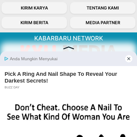
KIRIM KARYA
TENTANG KAMI
KIRIM BERITA
MEDIA PARTNER
KABARBARU NETWORK
About Our Kabarbaru.co
Kabarbaru.co menyajikan berita aktual dan
inspiratif dari sudut pandang berbaik sangka
serta terverifikasi dari sumber yang tepat.
Follow Kabarbaru