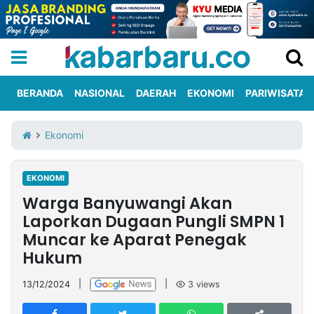
BERANDA
NASIONAL
DAERAH
EKONOMI
PARIWISATA
Informasi
KabarbaruTV
Kirim
Tentang
Ekonomi
Iklan
Berita
Kami
EKONOMI
Berita
Warga Banyuwangi Akan
Nasional
International
Olahraga
Entertainment
Daerah
Pariwisata
Kuliner
Kolom
Laporkan Dugaan Pungli SMPN 1
Muncar ke Aparat Penegak
Hukum
Network
13/12/2024
|
|
3
views
PT
TREETAN