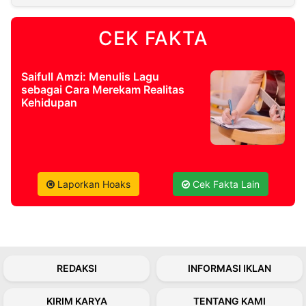
CEK FAKTA
©
Kabarbaru.co
-
2026
Saifull Amzi: Menulis Lagu
sebagai Cara Merekam Realitas
PT.
Kehidupan
Kabarbaru
Media
Holding
Laporkan Hoaks
Cek Fakta Lain
REDAKSI
INFORMASI IKLAN
KIRIM KARYA
TENTANG KAMI