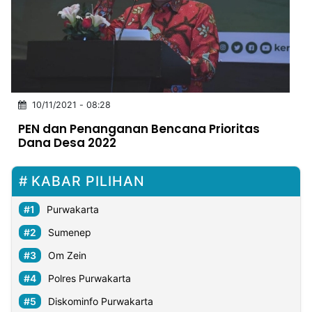
MULTIMEDIA
INDONESIA
Partner
Insight
Suara
Lens
Daily
Jalan
Idealita
Kita
Radar
Seedbacklink
10/11/2021 - 08:28
NTB
Time
IDN
Jogja
Rakyat
News
Notice
Baru
PEN dan Penanganan Bencana Prioritas
Dana Desa 2022
Follow
Kabarbaru
KABAR PILIHAN
Purwakarta
Sumenep
Om Zein
Polres Purwakarta
Diskominfo Purwakarta