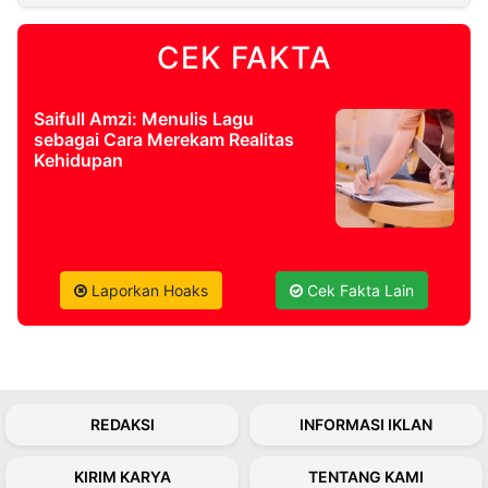
CEK FAKTA
©
Kabarbaru.co
-
2026
Saifull Amzi: Menulis Lagu
sebagai Cara Merekam Realitas
PT.
Kehidupan
Kabarbaru
Media
Holding
Laporkan Hoaks
Cek Fakta Lain
REDAKSI
INFORMASI IKLAN
KIRIM KARYA
TENTANG KAMI