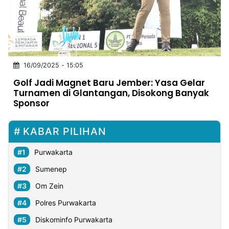
MULTIMEDIA
INDONESIA
Partner
16/09/2025 - 15:05
Insight
Suara
Lens
Daily
Jalan
Idealita
Kita
Radar
Seedbacklink
Golf Jadi Magnet Baru Jember: Yasa Gelar
NTB
Time
IDN
Jogja
Rakyat
News
Notice
Baru
Turnamen di Glantangan, Disokong Banyak
Sponsor
Follow
Kabarbaru
KABAR PILIHAN
Purwakarta
Sumenep
Om Zein
Polres Purwakarta
Diskominfo Purwakarta