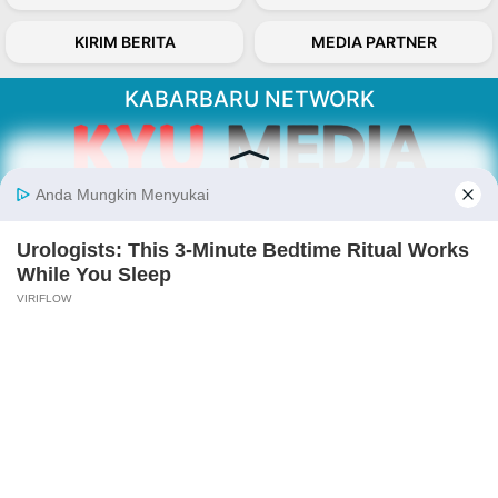
KIRIM BERITA
MEDIA PARTNER
KABARBARU NETWORK
About Our Kabarbaru.co
Kabarbaru.co menyajikan berita aktual dan
inspiratif dari sudut pandang berbaik sangka
serta terverifikasi dari sumber yang tepat.
Follow Kabarbaru